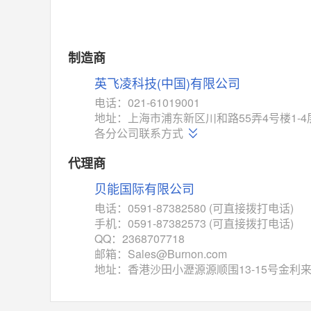
MAX14762
(美信-Maxim)
对比
相同功能
相似度 55%
MAX14760
(美信-Maxim)
制造商
对比
相同功能
相似度 53%
英飞凌科技(中国)有限公司
M74HC4852
(意法-ST)
电话：021-61019001
对比
地址：上海市浦东新区川和路55弄4号楼1-4
相同功能
相似度 52%
各分公司联系方式
TC4052BF
(东芝-Toshiba)
对比
代理商
相同功能
相似度 50%
贝能国际有限公司
TC4052BFT
(东芝-Toshiba)
对比
电话：0591-87382580 (可直接拨打电话)
相同功能
相似度 50%
手机：0591-87382573 (可直接拨打电话)
ISL54233
(瑞萨-Renesas)
QQ：2368707718
对比
邮箱：Sales@Burnon.com
相同功能
相似度 49%
地址：香港沙田小瀝源源顺围13-15号金利
ADG784
(亚德诺-ADI)
对比
相同功能
相似度 49%