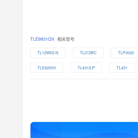
TLE9831QV
相关型号
TL12W03-N
TL072BC
TLP3020
TLE8250V
TL431ILP
TL431