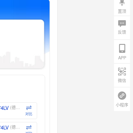
置顶
反馈
APP
微信
小程序
74LV
(德州仪器-TI)
对比
74LV
(德州仪器-TI)