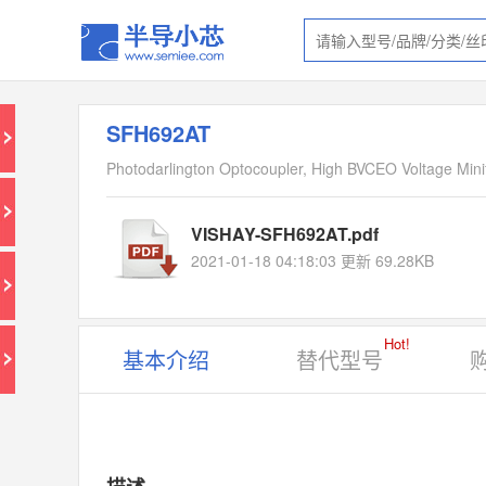
SFH692AT
Photodarlington Optocoupler, High BVCEO Voltage Min
VISHAY-SFH692AT.pdf
2021-01-18 04:18:03 更新 69.28KB
Hot!
基本介绍
替代型号