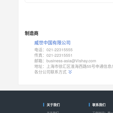
对比
相同功能
相似度 55%
MAX14762
(美信-Maxim)
对比
相同功能
相似度 55%
MAX14760
(美信-Maxim)
制造商
对比
相同功能
相似度 53%
威世中国有限公司
M74HC4852
(意法-ST)
电话：021-22315555
对比
传真：021-22315551
相同功能
相似度 52%
邮箱：business-asia@Vishay.com
TC4052BF
(东芝-Toshiba)
地址：上海市徐汇区淮海西路55号申通信息广
对比
各分公司联系方式
相同功能
相似度 50%
TC4052BFT
(东芝-Toshiba)
对比
相同功能
相似度 50%
ISL54233
(瑞萨-Renesas)
对比
关于我们
联系我们
相同功能
相似度 49%
关于我们
工作时间：周一至