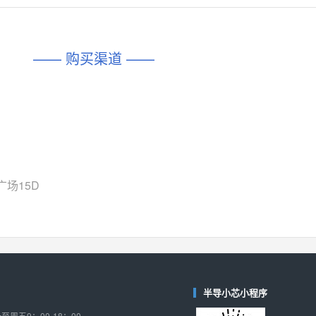
对比
相同功能
相似度 45%
相同功能
相似度 62%
DIO1567
CD74HC4054HCC
(帝奥微-Dioo)
—— 购买渠道 ——
对比
相同功能
相似度 44%
相同功能
相似度 62%
SGM6505
(圣邦微-SGM)
对比
相同功能
相似度 38%
TPW3157A
(思瑞浦-3PEAK)
对比
相同功能
相似度 37%
TPW3221
(思瑞浦-3PEAK)
场15D
对比
相同功能
相似度 37%
CD4052
(思扬微-Siyom)
对比
相同功能
相似度 35%
SGM7232
(圣邦微-SGM)
对比
半导小芯小程序
相同功能
相似度 35%
周五9：00-18：00