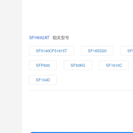
SFH692AT
相关型号
SF0140CF51915T
SF16SD20
SF
SFP630
SF50KG
SF1610C
SF104D