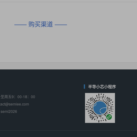
对比
相同功能
相似度 45%
相同功能
相似度 62%
DIO1567
CD74HC4054HCC
(帝奥微-Dioo)
—— 购买渠道 ——
对比
相同功能
相似度 44%
相同功能
相似度 62%
SGM6505
(圣邦微-SGM)
对比
相同功能
相似度 38%
TPW3157A
(思瑞浦-3PEAK)
对比
相同功能
相似度 37%
TPW3221
(思瑞浦-3PEAK)
对比
相同功能
相似度 37%
半导小芯小程序
周五9：00-18：00
CD4052
(思扬微-Siyom)
ct@semiee.com
对比
相同功能
相似度 35%
emi2026
SGM7232
(圣邦微-SGM)
对比
相同功能
相似度 35%