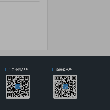
对比
40
(德州仪器-TI)
对比
半导小芯APP
微信公众号