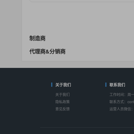
对比
相同功能
相似度 55%
MAX14762
(美信-Maxim)
对比
相同功能
相似度 55%
MAX14760
(美信-Maxim)
制造商
对比
相同功能
相似度 53%
代理商&分销商
M74HC4852
(意法-ST)
对比
相同功能
相似度 52%
TC4052BF
(东芝-Toshiba)
对比
相同功能
关于我们
相似度 50%
联系我们
关于我们
工作时间：周一至
TC4052BFT
(东芝-Toshiba)
隐私政策
联系方式：conta
对比
相同功能
相似度 50%
意见反馈
运营人员微信：s
ISL54233
(瑞萨-Renesas)
对比
相同功能
相似度 49%