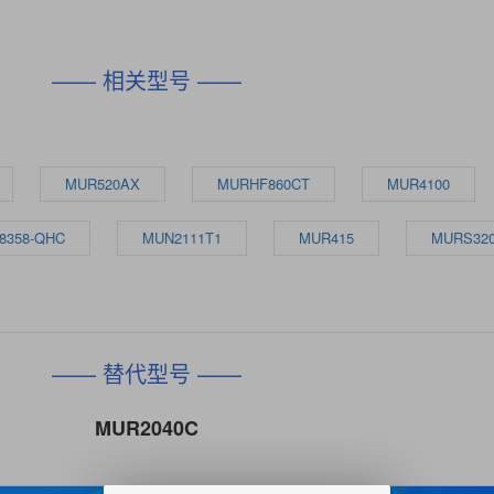
—— 相关型号 ——
MUR520AX
MURHF860CT
MUR4100
8358-QHC
MUN2111T1
MUR415
MURS320
—— 替代型号 ——
MUR2040C