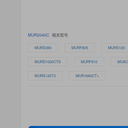
MUR2040C
相关型号
MURS360
MURF805
MURS120
MURD1020CTS
MURF810
MU9C
MURS120T3
MUR1660CT+