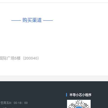
对比
相同功能
相似度 45%
相同功能
相似度 62%
DIO1567
CD74HC4054HCC
(帝奥微-Dioo)
—— 购买渠道 ——
对比
相同功能
相似度 44%
相同功能
相似度 62%
SGM6505
(圣邦微-SGM)
对比
相同功能
相似度 38%
TPW3157A
(思瑞浦-3PEAK)
对比
相同功能
相似度 37%
际广场5楼（200040）
TPW3221
(思瑞浦-3PEAK)
对比
相同功能
相似度 37%
CD4052
(思扬微-Siyom)
对比
相同功能
相似度 35%
SGM7232
(圣邦微-SGM)
半导小芯小程序
对比
相同功能
相似度 35%
周五9：00-18：00