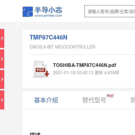
TMP87C446N
CMOS 8-BIT MICOCONTROLLER
TOSHIBA-TMP87C446N.pdf
2021-01-18 02:45:13 更新 4.65MB
Hot!
基本介绍
替代型号