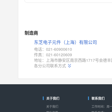
对比
相同功能
相似度 55%
MAX14762
(美信-Maxim)
对比
相同功能
相似度 55%
MAX14760
(美信-Maxim)
制造商
对比
相同功能
相似度 53%
东芝电子元件（上海）有限公司
M74HC4852
(意法-ST)
电话：021-60900610
对比
传真：021-60120609
相同功能
相似度 52%
地址：上海市静安区南京西路1717号会德丰国
TC4052BF
(东芝-Toshiba)
各分公司联系方式
对比
相同功能
相似度 50%
TC4052BFT
(东芝-Toshiba)
对比
相同功能
相似度 50%
ISL54233
(瑞萨-Renesas)
关于我们
联系我们
对比
相同功能
相似度 49%
关于我们
工作时间：周一至