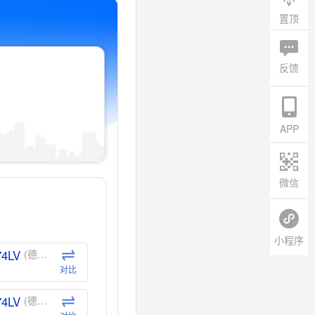
置顶
反馈
APP
微信
小程序
74LV
(德州仪器-TI)
对比
74LV
(德州仪器-TI)