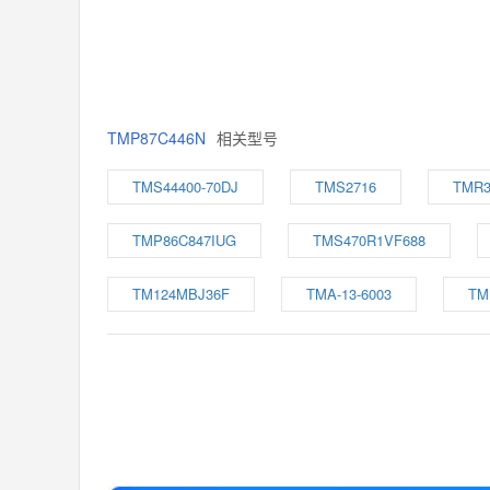
TMP87C446N
相关型号
TMS44400-70DJ
TMS2716
TMR3
TMP86C847IUG
TMS470R1VF688
TM124MBJ36F
TMA-13-6003
TM