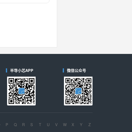
对比
40
(德州仪器-TI)
对比
半导小芯APP
微信公众号
O
P
Q
R
S
T
U
V
W
X
Y
Z