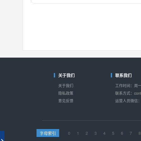
对比
相同功能
相似度 55%
MAX14762
(美信-Maxim)
对比
相同功能
相似度 55%
MAX14760
(美信-Maxim)
对比
相同功能
相似度 53%
M74HC4852
(意法-ST)
对比
相同功能
相似度 52%
关于我们
联系我们
TC4052BF
(东芝-Toshiba)
关于我们
工作时间：周一至
对比
相同功能
相似度 50%
隐私政策
联系方式：conta
意见反馈
运营人员微信：s
TC4052BFT
(东芝-Toshiba)
对比
相同功能
相似度 50%
ISL54233
(瑞萨-Renesas)
对比
相同功能
相似度 49%
字母索引
0
1
2
3
4
5
6
7
8