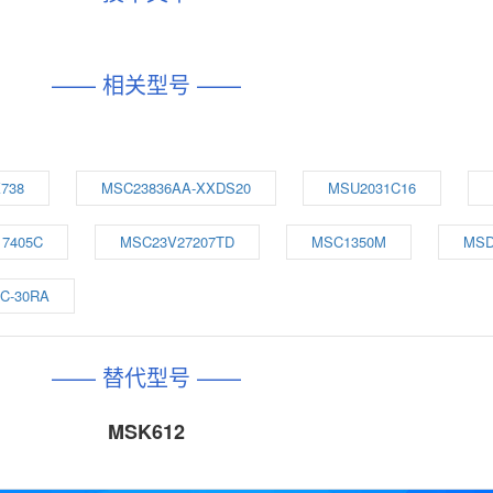
—— 相关型号 ——
738
MSC23836AA-XXDS20
MSU2031C16
7405C
MSC23V27207TD
MSC1350M
MSD
C-30RA
—— 替代型号 ——
MSK612