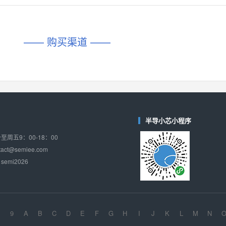
对比
相同功能
相似度 45%
相同功能
相似度 62%
DIO1567
CD74HC4054HCC
(帝奥微-Dioo)
—— 购买渠道 ——
对比
相同功能
相似度 44%
相同功能
相似度 62%
SGM6505
(圣邦微-SGM)
对比
相同功能
相似度 38%
TPW3157A
(思瑞浦-3PEAK)
对比
相同功能
相似度 37%
半导小芯小程序
TPW3221
(思瑞浦-3PEAK)
周五9：00-18：00
对比
相同功能
相似度 37%
ct@semiee.com
emi2026
CD4052
(思扬微-Siyom)
对比
相同功能
相似度 35%
SGM7232
(圣邦微-SGM)
对比
相同功能
相似度 35%
9
A
B
C
D
E
F
G
H
I
J
K
L
M
N