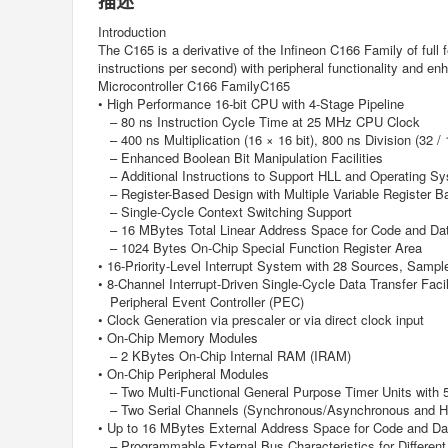
描述
Introduction
The C165 is a derivative of the Infineon C166 Family of full
instructions per second) with peripheral functionality and en
Microcontroller C166 FamilyC165
• High Performance 16-bit CPU with 4-Stage Pipeline
– 80 ns Instruction Cycle Time at 25 MHz CPU Clock
– 400 ns Multiplication (16 × 16 bit), 800 ns Division (32 / 1
– Enhanced Boolean Bit Manipulation Facilities
– Additional Instructions to Support HLL and Operating S
– Register-Based Design with Multiple Variable Register B
– Single-Cycle Context Switching Support
– 16 MBytes Total Linear Address Space for Code and Da
– 1024 Bytes On-Chip Special Function Register Area
• 16-Priority-Level Interrupt System with 28 Sources, Samp
• 8-Channel Interrupt-Driven Single-Cycle Data Transfer Facil
Peripheral Event Controller (PEC)
• Clock Generation via prescaler or via direct clock input
• On-Chip Memory Modules
– 2 KBytes On-Chip Internal RAM (IRAM)
• On-Chip Peripheral Modules
– Two Multi-Functional General Purpose Timer Units with 
– Two Serial Channels (Synchronous/Asynchronous and H
• Up to 16 MBytes External Address Space for Code and Da
– Programmable External Bus Characteristics for Differen