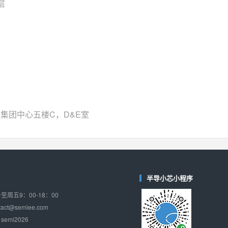
对比
层
相同功能
相似度 37%
TPW3221
(思瑞浦-3PEAK)
对比
相同功能
相似度 37%
CD4052
(思扬微-Siyom)
对比
相同功能
相似度 35%
SGM7232
(圣邦微-SGM)
对比
相同功能
相似度 35%
来集团中心五楼C，D&E室
SGM48753
(圣邦微-SGM)
对比
相同功能
相似度 35%
74LV4052
(思扬微-Siyom)
对比
相同功能
相似度 34%
半导小芯小程序
WAS4759QB
(韦尔-WillSemi)
周五9：00-18：00
对比
相同功能
相似度 34%
ct@semiee.com
emi2026
WAS4759QA
(韦尔-WillSemi)