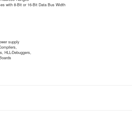
s with 8-Bit or 16-Bit Data Bus Width
ower supply
Compilers,
s, HLL-Debuggers,
Boards