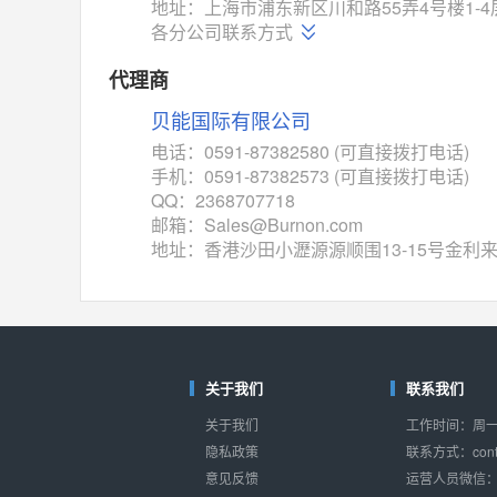
对比
地址：上海市浦东新区川和路55弄4号楼1-4
相同功能
相似度 52%
各分公司联系方式
TC4052BF
(东芝-Toshiba)
对比
代理商
相同功能
相似度 50%
贝能国际有限公司
TC4052BFT
(东芝-Toshiba)
对比
电话：0591-87382580 (可直接拨打电话)
相同功能
相似度 50%
手机：0591-87382573 (可直接拨打电话)
ISL54233
(瑞萨-Renesas)
QQ：2368707718
对比
邮箱：Sales@Burnon.com
相同功能
相似度 49%
地址：香港沙田小瀝源源顺围13-15号金利
ADG784
(亚德诺-ADI)
对比
相同功能
相似度 49%
74VHC405274VHC4
(东芝-Toshiba)
对比
相同功能
相似度 46%
关于我们
联系我们
ADG1438
(亚德诺-ADI)
关于我们
工作时间：周一至
对比
相同功能
相似度 46%
隐私政策
联系方式：conta
意见反馈
运营人员微信：s
M74HC4851
(意法-ST)