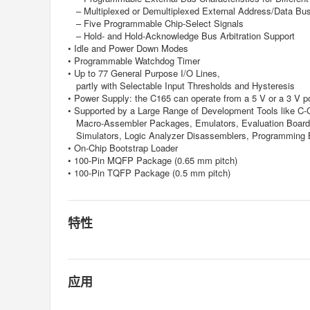
– Multiplexed or Demultiplexed External Address/Data Buse
– Five Programmable Chip-Select Signals
– Hold- and Hold-Acknowledge Bus Arbitration Support
• Idle and Power Down Modes
• Programmable Watchdog Timer
• Up to 77 General Purpose I/O Lines,
partly with Selectable Input Thresholds and Hysteresis
• Power Supply: the C165 can operate from a 5 V or a 3 V p
• Supported by a Large Range of Development Tools like C-
Macro-Assembler Packages, Emulators, Evaluation Board
Simulators, Logic Analyzer Disassemblers, Programming 
• On-Chip Bootstrap Loader
• 100-Pin MQFP Package (0.65 mm pitch)
• 100-Pin TQFP Package (0.5 mm pitch)
特性
应用