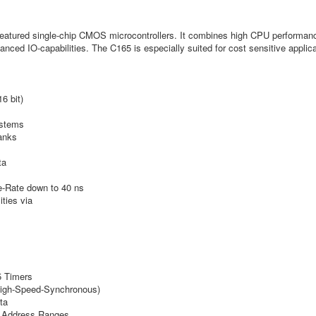
 featured single-chip CMOS microcontrollers. It combines high CPU performanc
hanced IO-capabilities. The C165 is especially suited for cost sensitive applic
6 bit)
ystems
anks
ta
le-Rate down to 40 ns
ities via
5 Timers
igh-Speed-Synchronous)
ta
t Address Ranges