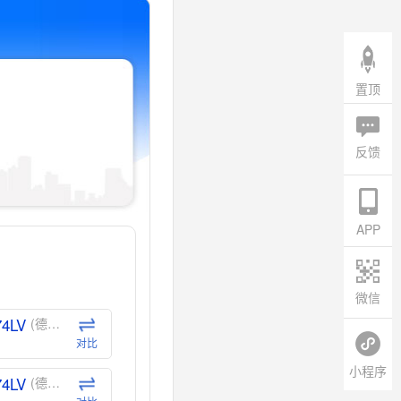
置顶
反馈
APP
微信
74LV
(德州仪器-TI)
对比
小程序
74LV
(德州仪器-TI)