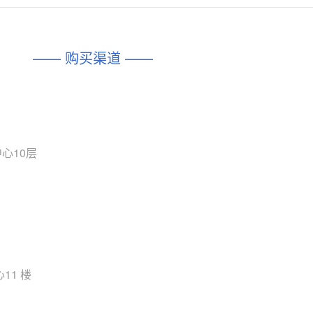
对比
相同功能
相似度 45%
相同功能
相似度 62%
DIO1567
CD74HC4054HCC
(帝奥微-Dioo)
—— 购买渠道 ——
对比
相同功能
相似度 44%
相同功能
相似度 62%
SGM6505
(圣邦微-SGM)
对比
相同功能
相似度 38%
TPW3157A
(思瑞浦-3PEAK)
对比
心10层
相同功能
相似度 37%
TPW3221
(思瑞浦-3PEAK)
对比
相同功能
相似度 37%
CD4052
(思扬微-Siyom)
对比
相同功能
相似度 35%
SGM7232
(圣邦微-SGM)
11 楼
对比
相同功能
相似度 35%