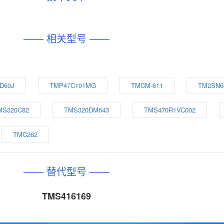
—— 相关型号 ——
D60J
TMP47C101MG
TMCM-611
TM2SN6
MS320C82
TMS320DM643
TMS470R1VC002
TMC262
—— 替代型号 ——
TMS416169