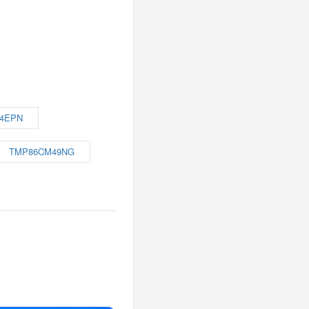
4EPN
TMP86CM49NG