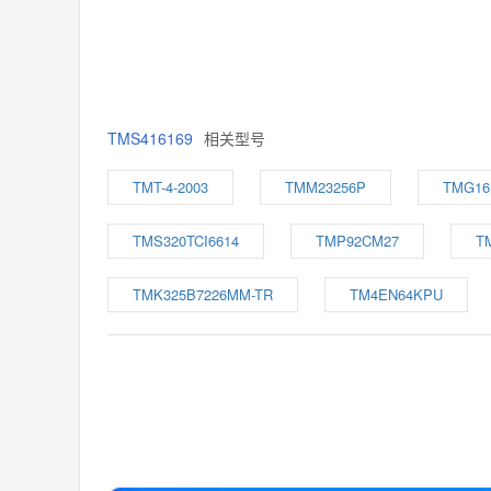
TMS416169
相关型号
TMT-4-2003
TMM23256P
TMG16
TMS320TCI6614
TMP92CM27
T
TMK325B7226MM-TR
TM4EN64KPU