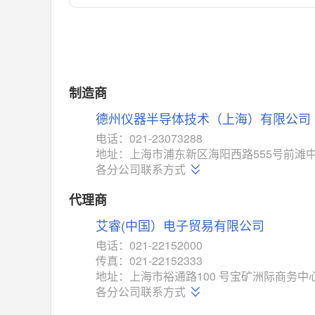
对比
相同功能
相似度 55%
MAX14762
(美信-Maxim)
对比
相同功能
相似度 55%
MAX14760
(美信-Maxim)
制造商
对比
相同功能
相似度 53%
德州仪器半导体技术（上海）有限公司
M74HC4852
(意法-ST)
电话：021-23073288
对比
地址：上海市浦东新区海阳西路555号前滩中
相同功能
相似度 52%
各分公司联系方式
TC4052BF
(东芝-Toshiba)
对比
代理商
相同功能
相似度 50%
艾睿(中国）电子贸易有限公司
TC4052BFT
(东芝-Toshiba)
对比
电话：021-22152000
相同功能
相似度 50%
传真：021-22152333
ISL54233
(瑞萨-Renesas)
地址：上海市裕通路100 号宝矿洲际商务中心
对比
各分公司联系方式
相同功能
相似度 49%