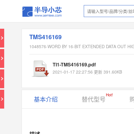
TMS416169
1048576-WORD BY 16-BIT EXTENDED DATA OUT H
TI1-TMS416169.pdf
2021-01-17 22:27:56 更新 391.60KB
Hot!
基本介绍
替代型号