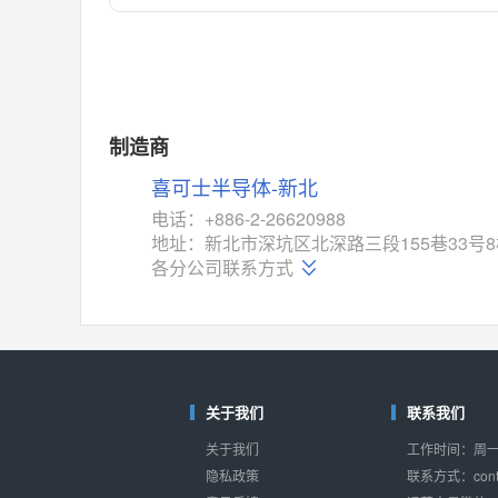
对比
相同功能
相似度 55%
MAX14762
(美信-Maxim)
对比
相同功能
相似度 55%
MAX14760
(美信-Maxim)
制造商
对比
相同功能
相似度 53%
喜可士半导体-新北
M74HC4852
(意法-ST)
电话：+886-2-26620988
对比
地址：新北市深坑区北深路三段155巷33号8
相同功能
相似度 52%
各分公司联系方式
TC4052BF
(东芝-Toshiba)
对比
相同功能
相似度 50%
TC4052BFT
(东芝-Toshiba)
对比
相同功能
相似度 50%
关于我们
联系我们
ISL54233
(瑞萨-Renesas)
关于我们
工作时间：周一至
对比
相同功能
相似度 49%
隐私政策
联系方式：conta