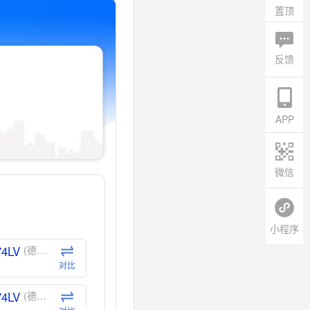
置顶
反馈
APP
微信
小程序
74LV
(德州仪器-TI)
对比
74LV
(德州仪器-TI)