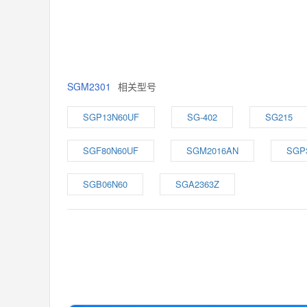
SGM2301
相关型号
SGP13N60UF
SG-402
SG215
SGF80N60UF
SGM2016AN
SGP
SGB06N60
SGA2363Z