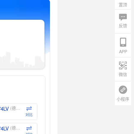
置顶
反馈
APP
微信
小程序
74LV
(德州仪器-TI)
对比
74LV
(德州仪器-TI)