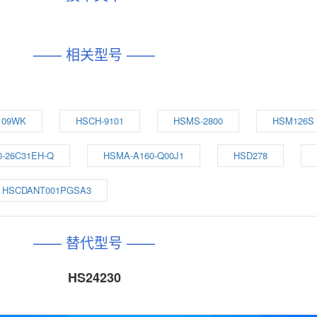
—— 相关型号 ——
109WK
HSCH-9101
HSMS-2800
HSM126S
0-26C31EH-Q
HSMA-A160-Q00J1
HSD278
HSCDANT001PGSA3
—— 替代型号 ——
HS24230