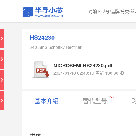
HS24230
240 Amp Schottky Rectifier
MICROSEMI-HS24230.pdf
2021-01-18 02:49:19 更新 130.66KB
Hot!
基本介绍
替代型号