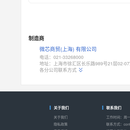
对比
相同功能
相似度 55%
MAX14762
(美信-Maxim)
对比
相同功能
相似度 55%
MAX14760
(美信-Maxim)
制造商
对比
相同功能
相似度 53%
微芯商贸(上海) 有限公司
M74HC4852
(意法-ST)
电话：021-33268000
对比
地址：上海市徐汇区长乐路989号21层02-0
相同功能
相似度 52%
各分公司联系方式
TC4052BF
(东芝-Toshiba)
对比
相同功能
相似度 50%
TC4052BFT
(东芝-Toshiba)
对比
相同功能
相似度 50%
关于我们
联系我们
ISL54233
(瑞萨-Renesas)
关于我们
工作时间：周一至
对比
相同功能
相似度 49%
隐私政策
联系方式：conta