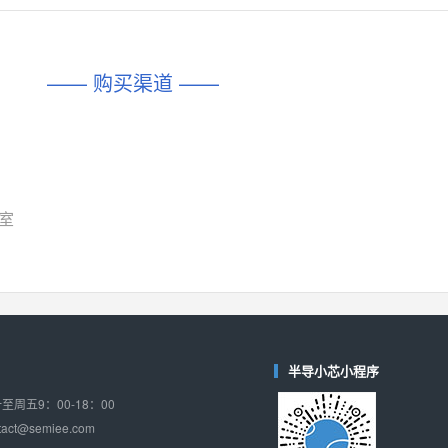
对比
相同功能
相似度 45%
相同功能
相似度 62%
DIO1567
CD74HC4054HCC
(帝奥微-Dioo)
—— 购买渠道 ——
对比
相同功能
相似度 44%
相同功能
相似度 62%
SGM6505
(圣邦微-SGM)
对比
相同功能
相似度 38%
TPW3157A
(思瑞浦-3PEAK)
对比
7室
相同功能
相似度 37%
TPW3221
(思瑞浦-3PEAK)
对比
相同功能
相似度 37%
CD4052
(思扬微-Siyom)
对比
相同功能
相似度 35%
半导小芯小程序
SGM7232
(圣邦微-SGM)
周五9：00-18：00
对比
相同功能
相似度 35%
ct@semiee.com