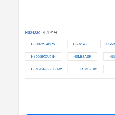
HS24230
相关型号
HSD32M64B8W
HS-A1450
HSM
HS0005KCU01H
HSM88ASR
HS
HSMW-A400-U00M2
HSMS-8101