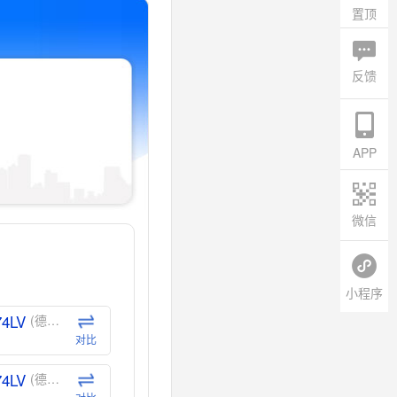
置顶
反馈
APP
微信
小程序
74LV
(德州仪器-TI)
对比
74LV
(德州仪器-TI)