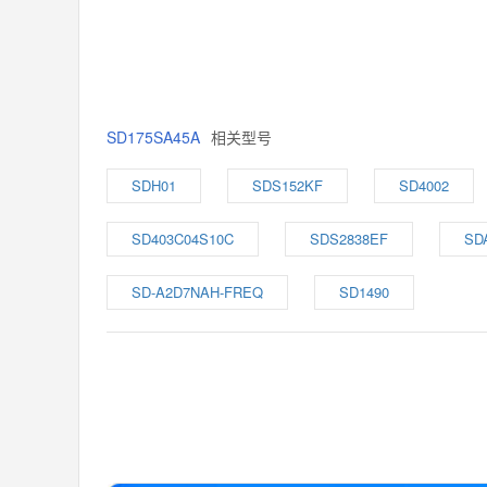
SD175SA45A
相关型号
SDH01
SDS152KF
SD4002
SD403C04S10C
SDS2838EF
SD
SD-A2D7NAH-FREQ
SD1490