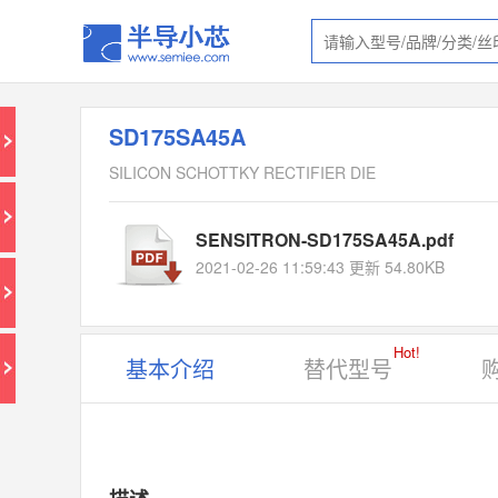
SD175SA45A
SILICON SCHOTTKY RECTIFIER DIE
SENSITRON-SD175SA45A.pdf
2021-02-26 11:59:43 更新 54.80KB
Hot!
基本介绍
替代型号