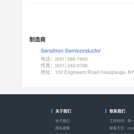
对比
相同功能
相似度 55%
MAX14762
(美信-Maxim)
对比
相同功能
相似度 55%
MAX14760
(美信-Maxim)
制造商
对比
相同功能
相似度 53%
Sensitron Semiconductor
M74HC4852
(意法-ST)
电话：(631) 586-7600
对比
传真：(631) 242-9798
相同功能
相似度 52%
地址：100 Engineers Road Hauppauge, NY
TC4052BF
(东芝-Toshiba)
对比
相同功能
相似度 50%
TC4052BFT
(东芝-Toshiba)
对比
相同功能
相似度 50%
关于我们
联系我们
ISL54233
(瑞萨-Renesas)
关于我们
工作时间：周一至
对比
相同功能
相似度 49%
隐私政策
联系方式：conta