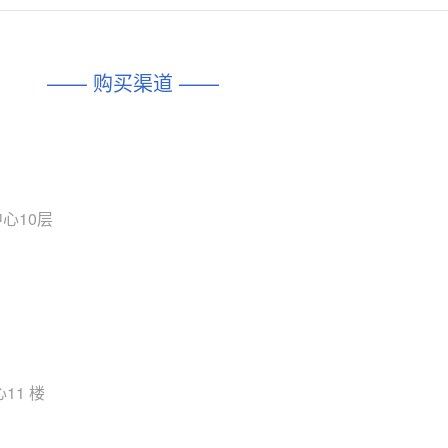
对比
相同功能
相似度 45%
相同功能
相似度 62%
DIO1567
CD74HC4054HCC
(帝奥微-Dioo)
—— 购买渠道 ——
对比
相同功能
相似度 44%
相同功能
相似度 62%
SGM6505
(圣邦微-SGM)
对比
相同功能
相似度 38%
TPW3157A
(思瑞浦-3PEAK)
对比
心10层
相同功能
相似度 37%
TPW3221
(思瑞浦-3PEAK)
对比
相同功能
相似度 37%
CD4052
(思扬微-Siyom)
对比
相同功能
相似度 35%
SGM7232
(圣邦微-SGM)
11 楼
对比
相同功能
相似度 35%