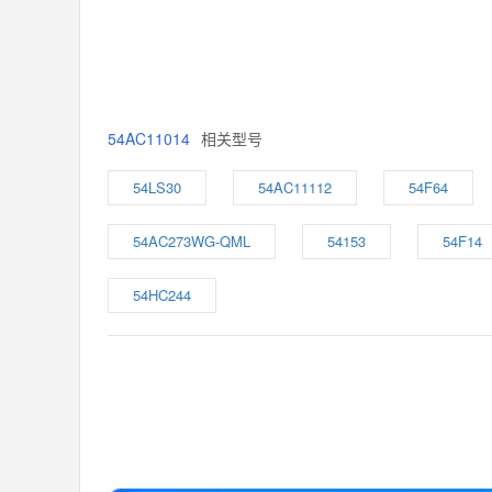
54AC11014
相关型号
54LS30
54AC11112
54F64
54AC273WG-QML
54153
54F14
54HC244