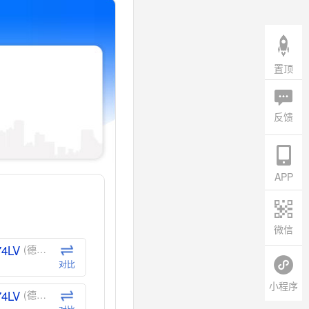
置顶
反馈
APP
微信
74LV
(德州仪器-TI)
对比
小程序
74LV
(德州仪器-TI)