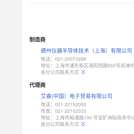
对比
相同功能
相似度 55%
MAX14762
(美信-Maxim)
对比
相同功能
相似度 55%
MAX14760
(美信-Maxim)
制造商
对比
相同功能
相似度 53%
德州仪器半导体技术（上海）有限公司
M74HC4852
(意法-ST)
电话：021-23073288
对比
地址：上海市浦东新区海阳西路555号前滩中
相同功能
相似度 52%
各分公司联系方式
TC4052BF
(东芝-Toshiba)
对比
代理商
相同功能
相似度 50%
艾睿(中国）电子贸易有限公司
TC4052BFT
(东芝-Toshiba)
对比
电话：021-22152000
相同功能
相似度 50%
传真：021-22152333
ISL54233
(瑞萨-Renesas)
地址：上海市裕通路100 号宝矿洲际商务中心
对比
各分公司联系方式
相同功能
相似度 49%