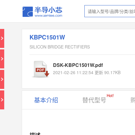
KBPC1501W
SILICON BRIDGE RECTIFIERS
DSK-KBPC1501W.pdf
2021-02-26 11:22:54 更新 90.17KB
Hot!
基本介绍
替代型号