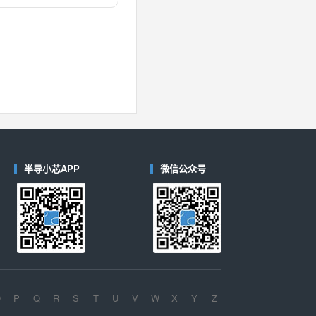
对比
40
(德州仪器-TI)
对比
半导小芯APP
微信公众号
O
P
Q
R
S
T
U
V
W
X
Y
Z