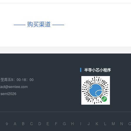
对比
相同功能
相似度 45%
相同功能
相似度 62%
DIO1567
CD74HC4054HCC
(帝奥微-Dioo)
—— 购买渠道 ——
对比
相同功能
相似度 44%
相同功能
相似度 62%
SGM6505
(圣邦微-SGM)
对比
相同功能
相似度 38%
TPW3157A
(思瑞浦-3PEAK)
对比
相同功能
相似度 37%
半导小芯小程序
TPW3221
(思瑞浦-3PEAK)
周五9：00-18：00
对比
相同功能
相似度 37%
ct@semiee.com
emi2026
CD4052
(思扬微-Siyom)
对比
相同功能
相似度 35%
SGM7232
(圣邦微-SGM)
对比
相同功能
相似度 35%
9
A
B
C
D
E
F
G
H
I
J
K
L
M
N