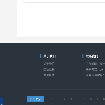
对比
相同功能
相似度 55%
MAX14762
(美信-Maxim)
对比
相同功能
相似度 55%
MAX14760
(美信-Maxim)
对比
相同功能
相似度 53%
M74HC4852
(意法-ST)
对比
相同功能
相似度 52%
关于我们
联系我们
TC4052BF
(东芝-Toshiba)
关于我们
工作时间：周一至
对比
相同功能
相似度 50%
隐私政策
联系方式：conta
意见反馈
运营人员微信：s
TC4052BFT
(东芝-Toshiba)
对比
相同功能
相似度 50%
ISL54233
(瑞萨-Renesas)
对比
相同功能
相似度 49%
字母索引
0
1
2
3
4
5
6
7
8