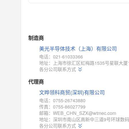
对比
相同功能
相似度 55%
MAX14762
(美信-Maxim)
对比
相同功能
相似度 55%
MAX14760
(美信-Maxim)
制造商
对比
相同功能
相似度 53%
美光半导体技术（上海）有限公司
M74HC4852
(意法-ST)
电话：021-61033366
对比
地址：上海市徐汇区虹梅路1535号星联大厦
相同功能
相似度 52%
各分公司联系方式
TC4052BF
(东芝-Toshiba)
对比
代理商
相同功能
相似度 50%
文晔领科商贸(深圳)有限公司
TC4052BFT
(东芝-Toshiba)
对比
电话：0755-26743880
相同功能
相似度 50%
传真：0755-86027799
ISL54233
(瑞萨-Renesas)
邮箱：WEB_CHN_SZX@wtmec.com
对比
地址：深圳市南山区高新中三道9号环球数码
相同功能
相似度 49%
各分公司联系方式