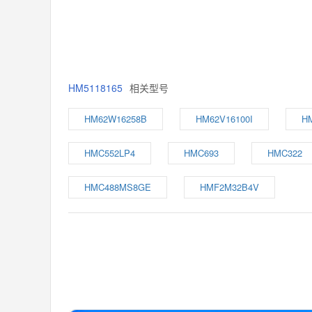
HM5118165
相关型号
HM62W16258B
HM62V16100I
H
HMC552LP4
HMC693
HMC322
HMC488MS8GE
HMF2M32B4V