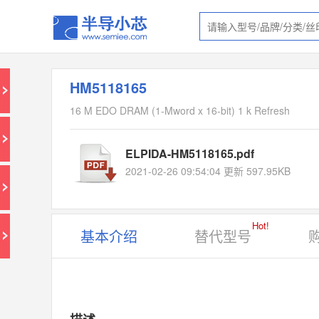
HM5118165
16 M EDO DRAM (1-Mword x 16-bit) 1 k Refresh
ELPIDA-HM5118165.pdf
2021-02-26 09:54:04 更新 597.95KB
Hot!
基本介绍
替代型号