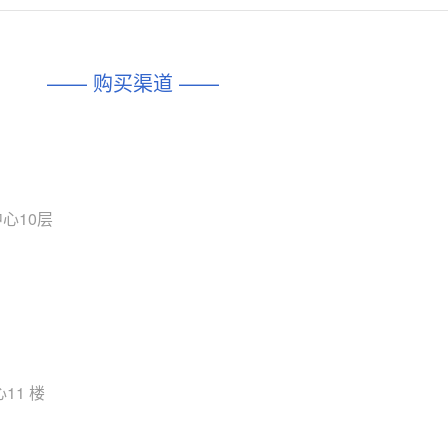
对比
相同功能
相似度 45%
相同功能
相似度 62%
DIO1567
CD74HC4054HCC
(帝奥微-Dioo)
—— 购买渠道 ——
对比
相同功能
相似度 44%
相同功能
相似度 62%
SGM6505
(圣邦微-SGM)
对比
相同功能
相似度 38%
TPW3157A
(思瑞浦-3PEAK)
对比
心10层
相同功能
相似度 37%
TPW3221
(思瑞浦-3PEAK)
对比
相同功能
相似度 37%
CD4052
(思扬微-Siyom)
对比
相同功能
相似度 35%
SGM7232
(圣邦微-SGM)
11 楼
对比
相同功能
相似度 35%