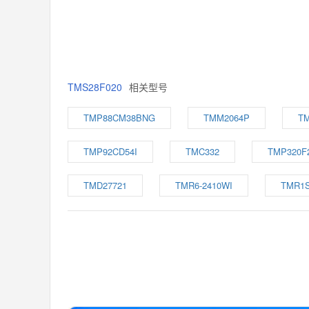
TMS28F020
相关型号
TMP88CM38BNG
TMM2064P
TM
TMP92CD54I
TMC332
TMP320F
TMD27721
TMR6-2410WI
TMR1