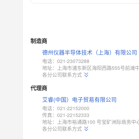
对比
相同功能
相似度 55%
MAX14762
(美信-Maxim)
对比
相同功能
相似度 55%
MAX14760
(美信-Maxim)
制造商
对比
相同功能
相似度 53%
德州仪器半导体技术（上海）有限公司
M74HC4852
(意法-ST)
电话：021-23073288
对比
地址：上海市浦东新区海阳西路555号前滩中
相同功能
相似度 52%
各分公司联系方式
TC4052BF
(东芝-Toshiba)
对比
代理商
相同功能
相似度 50%
艾睿(中国）电子贸易有限公司
TC4052BFT
(东芝-Toshiba)
对比
电话：021-22152000
相同功能
相似度 50%
传真：021-22152333
ISL54233
(瑞萨-Renesas)
地址：上海市裕通路100 号宝矿洲际商务中心
对比
各分公司联系方式
相同功能
相似度 49%