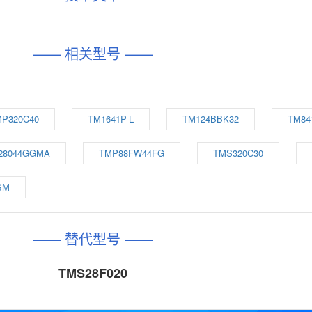
—— 相关型号 ——
P320C40
TM1641P-L
TM124BBK32
TM84
28044GGMA
TMP88FW44FG
TMS320C30
SM
—— 替代型号 ——
TMS28F020