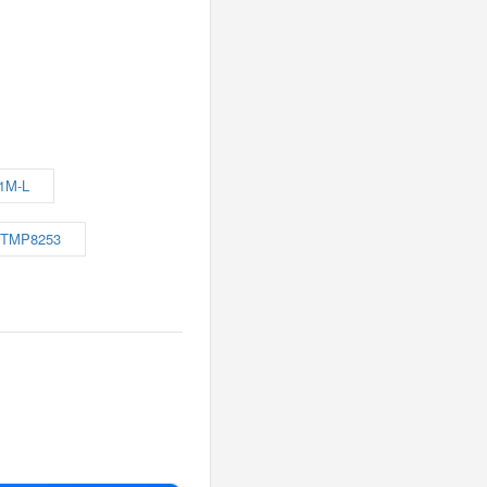
1M-L
TMP8253