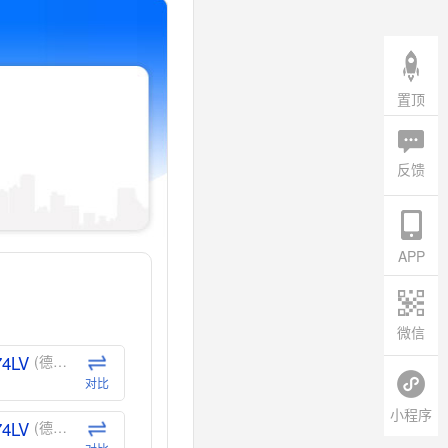
置顶
反馈
APP
微信
74LV
(德州仪器-TI)
对比
小程序
74LV
(德州仪器-TI)