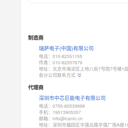
对比
相同功能
相似度 55%
MAX14762
(美信-Maxim)
对比
相同功能
相似度 55%
MAX14760
(美信-Maxim)
制造商
对比
相同功能
相似度 53%
瑞萨电子(中国)有限公司
M74HC4852
(意法-ST)
电话：010-82351155
对比
传真：010-82357679
相同功能
相似度 52%
地址：北京市海淀区上地八街7号院7号楼1层10
TC4052BF
(东芝-Toshiba)
各分公司联系方式
对比
相同功能
相似度 50%
代理商
TC4052BFT
(东芝-Toshiba)
深圳市中芯巨能电子有限公司
对比
相同功能
相似度 50%
电话：0755-82539998
ISL54233
(瑞萨-Renesas)
手机：19513905357
对比
邮箱：info@icanic.cn
相同功能
相似度 49%
地址：深圳市福田区华强北路华强广场A座1