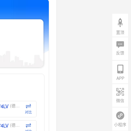
置顶
反馈
APP
微信
74LV
(德州仪器-TI)
对比
小程序
74LV
(德州仪器-TI)