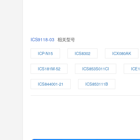
ICS9118-03
相关型号
ICP-N15
ICS8302
ICX080AK
ICS181M-52
ICS853S011CI
ICE
ICS844001-21
ICS853111B