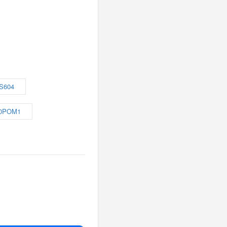
S604
10POM1