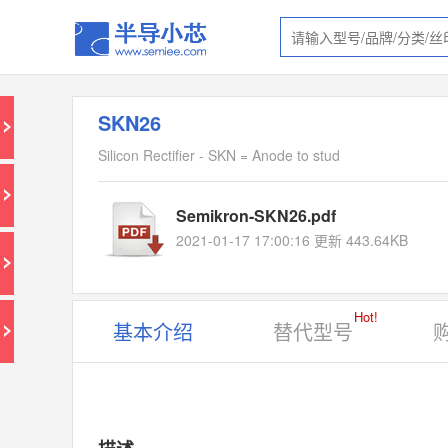
SKN26
Silicon Rectifier - SKN = Anode to stud
Semikron-SKN26.pdf
2021-01-17 17:00:16 更新 443.64KB
Hot!
基本介绍
替代型号