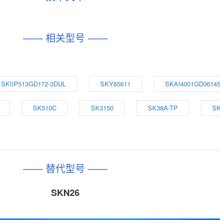
—— 相关型号 ——
SKIIP513GD172-3DUL
SKY65611
SKAI4001GD0614
SK510C
SK3150
SK38A-TP
S
—— 替代型号 ——
SKN26