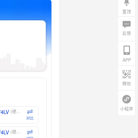
置顶
反馈
APP
微信
小程序
74LV
(德州仪器-TI)
对比
74LV
(德州仪器-TI)