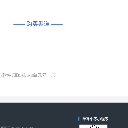
对比
相同功能
相似度 45%
相同功能
相似度 62%
DIO1567
CD74HC4054HCC
(帝奥微-Dioo)
—— 购买渠道 ——
对比
相同功能
相似度 44%
相同功能
相似度 62%
SGM6505
(圣邦微-SGM)
对比
相同功能
相似度 38%
TPW3157A
(思瑞浦-3PEAK)
对比
相同功能
相似度 37%
TPW3221
(思瑞浦-3PEAK)
软件园B5栋5-8单元元一层
对比
相同功能
相似度 37%
CD4052
(思扬微-Siyom)
对比
相同功能
相似度 35%
SGM7232
(圣邦微-SGM)
对比
半导小芯小程序
相同功能
相似度 35%
周五9：00-18：00