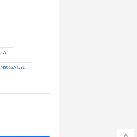
52W
KM300GA123D