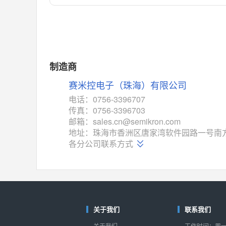
对比
相同功能
相似度 55%
MAX14762
(美信-Maxim)
对比
相同功能
相似度 55%
MAX14760
(美信-Maxim)
制造商
对比
相同功能
相似度 53%
赛米控电子（珠海）有限公司
M74HC4852
(意法-ST)
电话：0756-3396707
对比
传真：0756-3396703
相同功能
相似度 52%
邮箱：sales.cn@semikron.com
TC4052BF
(东芝-Toshiba)
地址：珠海市香洲区唐家湾软件园路一号南方
对比
各分公司联系方式
相同功能
相似度 50%
TC4052BFT
(东芝-Toshiba)
对比
相同功能
相似度 50%
ISL54233
(瑞萨-Renesas)
对比
关于我们
联系我们
相同功能
相似度 49%
关于我们
工作时间：周一至