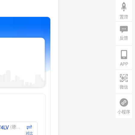
置顶
反馈
APP
微信
小程序
74LV
(德州仪器-TI)
对比