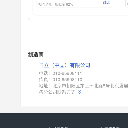
对比
相同功能
相似度 62%
ADG1439
(亚德诺-ADI)
对比
相同功能
相似度 55%
MAX14762
(美信-Maxim)
对比
相同功能
相似度 55%
MAX14760
(美信-Maxim)
制造商
对比
相同功能
相似度 53%
日立（中国）有限公司
M74HC4852
(意法-ST)
电话：010-65908111
对比
传真：010-65908110
相同功能
相似度 52%
地址：北京市朝阳区东三环北路5号北京发展
TC4052BF
(东芝-Toshiba)
各分公司联系方式
对比
相同功能
相似度 50%
TC4052BFT
(东芝-Toshiba)
对比
相同功能
相似度 50%