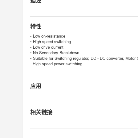
描述
特性
• Low on-resistance
• High speed switching
• Low drive current
• No Secondary Breakdown
• Suitable for Switching regulator, DC - DC converter, Motor 
High speed power switching
应用
相关链接