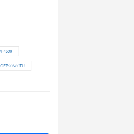
PF4536
FGFP90N30TU