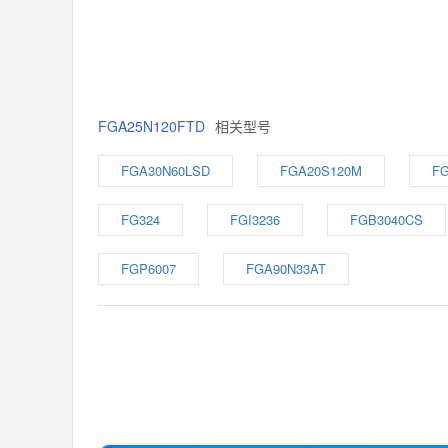
FGA25N120FTD
相关型号
FGA30N60LSD
FGA20S120M
F
FG324
FGI3236
FGB3040CS
FGP6007
FGA90N33AT