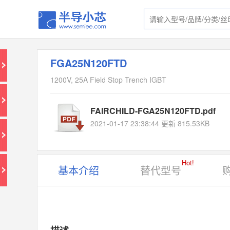
FGA25N120FTD
1200V, 25A Field Stop Trench IGBT
FAIRCHILD-FGA25N120FTD.pdf
2021-01-17 23:38:44 更新 815.53KB
Hot!
基本介绍
替代型号