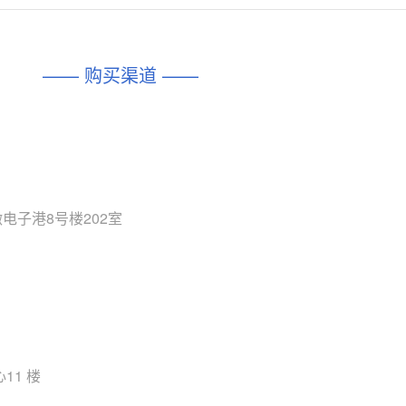
对比
相同功能
相似度 45%
相同功能
相似度 62%
DIO1567
CD74HC4054HCC
(帝奥微-Dioo)
—— 购买渠道 ——
对比
相同功能
相似度 44%
相同功能
相似度 62%
SGM6505
(圣邦微-SGM)
对比
相同功能
相似度 38%
TPW3157A
(思瑞浦-3PEAK)
对比
相同功能
相似度 37%
电子港8号楼202室
TPW3221
(思瑞浦-3PEAK)
对比
相同功能
相似度 37%
CD4052
(思扬微-Siyom)
对比
相同功能
相似度 35%
SGM7232
(圣邦微-SGM)
对比
11 楼
相同功能
相似度 35%