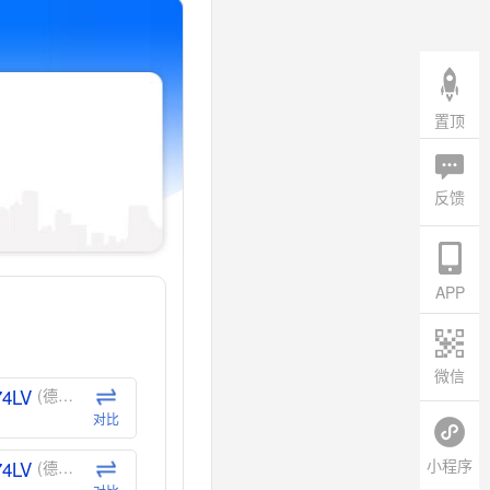
置顶
反馈
APP
微信
74LV
(德州仪器-TI)
对比
小程序
74LV
(德州仪器-TI)