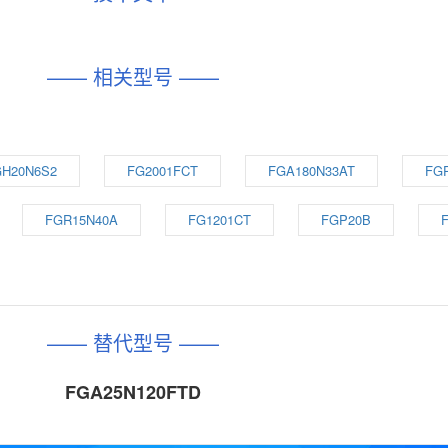
—— 相关型号 ——
GH20N6S2
FG2001FCT
FGA180N33AT
FG
FGR15N40A
FG1201CT
FGP20B
—— 替代型号 ——
FGA25N120FTD