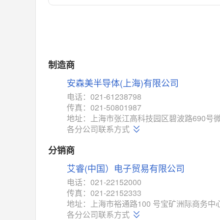
对比
相同功能
相似度 55%
MAX14762
(美信-Maxim)
对比
相同功能
相似度 55%
MAX14760
(美信-Maxim)
制造商
对比
相同功能
相似度 53%
安森美半导体(上海)有限公司
M74HC4852
(意法-ST)
电话：021-61238798
对比
传真：021-50801987
相同功能
相似度 52%
地址：上海市张江高科技园区碧波路690号微
TC4052BF
(东芝-Toshiba)
各分公司联系方式
对比
相同功能
相似度 50%
分销商
TC4052BFT
(东芝-Toshiba)
艾睿(中国）电子贸易有限公司
对比
相同功能
相似度 50%
电话：021-22152000
ISL54233
(瑞萨-Renesas)
传真：021-22152333
对比
地址：上海市裕通路100 号宝矿洲际商务中心
相同功能
相似度 49%
各分公司联系方式