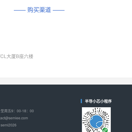
—— 购买渠道 ——
CL大厦B座六楼
半导小芯小程序
周五9：00-18：00
ct@semiee.com
emi2026