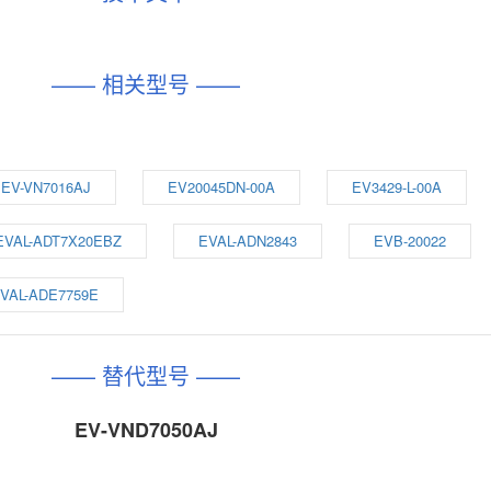
—— 相关型号 ——
EV-VN7016AJ
EV20045DN-00A
EV3429-L-00A
EVAL-ADT7X20EBZ
EVAL-ADN2843
EVB-20022
VAL-ADE7759E
—— 替代型号 ——
EV-VND7050AJ