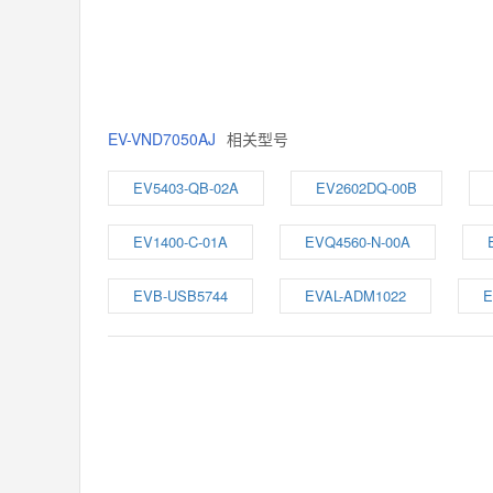
EV-VND7050AJ
相关型号
EV5403-QB-02A
EV2602DQ-00B
EV1400-C-01A
EVQ4560-N-00A
EVB-USB5744
EVAL-ADM1022
E