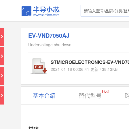
EV-VND7050AJ
Undervoltage shutdown
STMICROELECTRONICS-EV-VND70
2021-01-18 00:06:41 更新 438.13KB
Hot!
基本介绍
替代型号