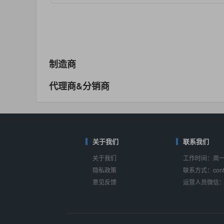
对比
相同功能
相似度 55%
MAX14762
(美信-Maxim)
对比
相同功能
相似度 55%
MAX14760
(美信-Maxim)
制造商
对比
相同功能
相似度 53%
代理商&分销商
M74HC4852
(意法-ST)
对比
相同功能
相似度 52%
TC4052BF
(东芝-Toshiba)
对比
相同功能
关于我们
相似度 50%
联系我们
关于我们
工作时间：周一至
TC4052BFT
(东芝-Toshiba)
隐私政策
联系方式：conta
对比
相同功能
相似度 50%
意见反馈
运营人员微信：s
ISL54233
(瑞萨-Renesas)
对比
相同功能
相似度 49%