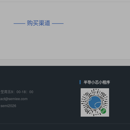
对比
相同功能
相似度 45%
相同功能
相似度 62%
DIO1567
CD74HC4054HCC
(帝奥微-Dioo)
—— 购买渠道 ——
对比
相同功能
相似度 44%
相同功能
相似度 62%
SGM6505
(圣邦微-SGM)
对比
相同功能
相似度 38%
TPW3157A
(思瑞浦-3PEAK)
对比
相同功能
相似度 37%
TPW3221
(思瑞浦-3PEAK)
对比
相同功能
相似度 37%
半导小芯小程序
周五9：00-18：00
CD4052
(思扬微-Siyom)
ct@semiee.com
对比
相同功能
相似度 35%
emi2026
SGM7232
(圣邦微-SGM)
对比
相同功能
相似度 35%