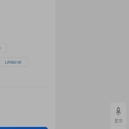
M
LAN9218I
置顶