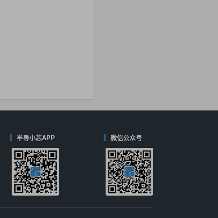
对比
40
(德州仪器-TI)
对比
半导小芯APP
微信公众号