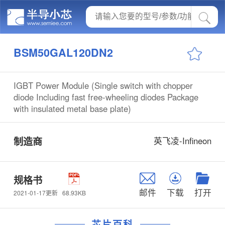
BSM50GAL120DN2
IGBT Power Module (Single switch with chopper
diode Including fast free-wheeling diodes Package
with insulated metal base plate)
制造商
英飞凌-Infineon
规格书
邮件
下载
打开
68.93KB
2021-01-17更新
芯片百科