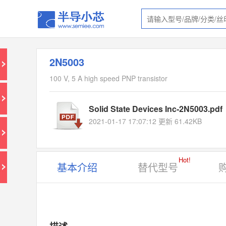
2N5003
100 V, 5 A high speed PNP transistor
Solid State Devices Inc-2N5003.pdf
2021-01-17 17:07:12 更新 61.42KB
Hot!
基本介绍
替代型号