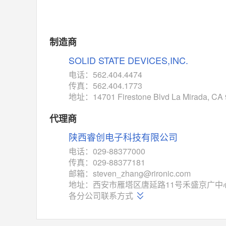
MAX14762
(美信-Maxim)
对比
相同功能
相似度 55%
MAX14760
(美信-Maxim)
制造商
对比
相同功能
相似度 53%
SOLID STATE DEVICES,INC.
M74HC4852
(意法-ST)
电话：562.404.4474
对比
传真：562.404.1773
相同功能
相似度 52%
地址：14701 Firestone Blvd La Mirada, CA
TC4052BF
(东芝-Toshiba)
对比
代理商
相同功能
相似度 50%
陕西睿创电子科技有限公司
TC4052BFT
(东芝-Toshiba)
对比
电话：029-88377000
相同功能
相似度 50%
传真：029-88377181
ISL54233
(瑞萨-Renesas)
邮箱：steven_zhang@rironic.com
对比
地址：西安市雁塔区唐延路11号禾盛京广中
相同功能
相似度 49%
各分公司联系方式
ADG784
(亚德诺-ADI)
对比
相同功能
相似度 49%