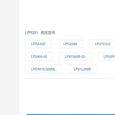
LPR351
相关型号
LPRA30Z
LPC2388
LP0701LG
LP2950-02
LP87322B-Q1
LP20R
LPS5015-225ML
LP61L256B