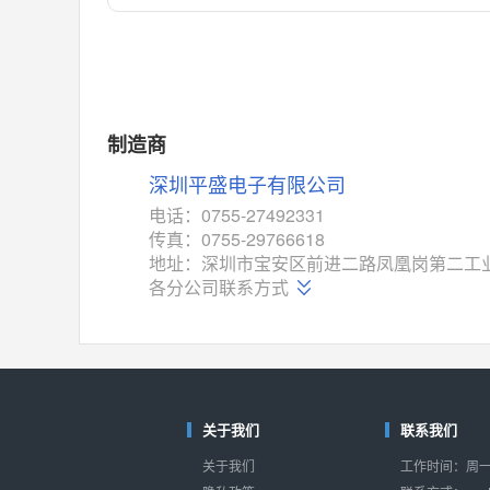
对比
相同功能
相似度 55%
MAX14762
(美信-Maxim)
对比
相同功能
相似度 55%
MAX14760
(美信-Maxim)
制造商
对比
相同功能
相似度 53%
深圳平盛电子有限公司
M74HC4852
(意法-ST)
电话：0755-27492331
对比
传真：0755-29766618
相同功能
相似度 52%
地址：深圳市宝安区前进二路凤凰岗第二工
TC4052BF
(东芝-Toshiba)
各分公司联系方式
对比
相同功能
相似度 50%
TC4052BFT
(东芝-Toshiba)
对比
相同功能
相似度 50%
ISL54233
(瑞萨-Renesas)
关于我们
联系我们
对比
相同功能
相似度 49%
关于我们
工作时间：周一至