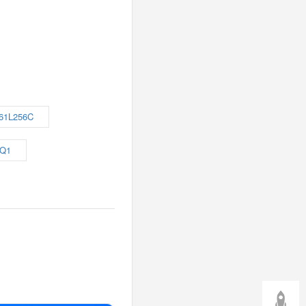
61L256C
-Q1