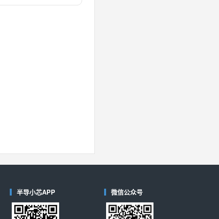
对比
40
(德州仪器-TI)
对比
半导小芯APP
微信公众号