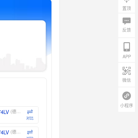
置顶
反馈
APP
微信
小程序
74LV
(德州仪器-TI)
对比
74LV
(德州仪器-TI)