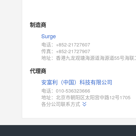
制造商
Surge
电话：+852-21727607
传真：+852-21727907
地址：香港九龙观塘海源道海源道55号海联
代理商
安富利（中国）科技有限公司
电话：010-536323666
地址：北京市朝阳区太阳宫中路12号1705
各分公司联系方式