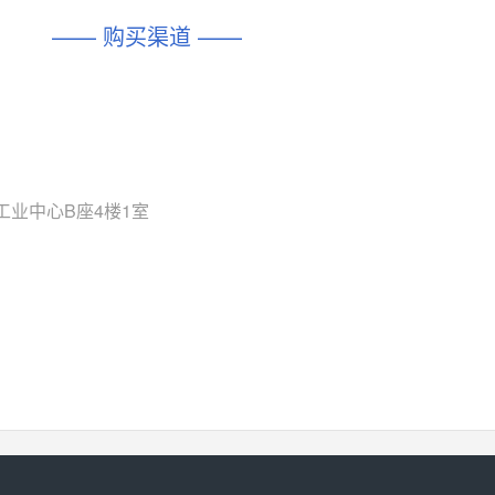
—— 购买渠道 ——
工业中心B座4楼1室