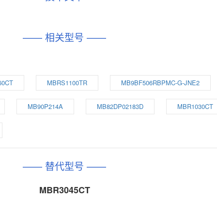
—— 相关型号 ——
60CT
MBRS1100TR
MB9BF506RBPMC-G-JNE2
MB90P214A
MB82DP02183D
MBR1030CT
—— 替代型号 ——
MBR3045CT