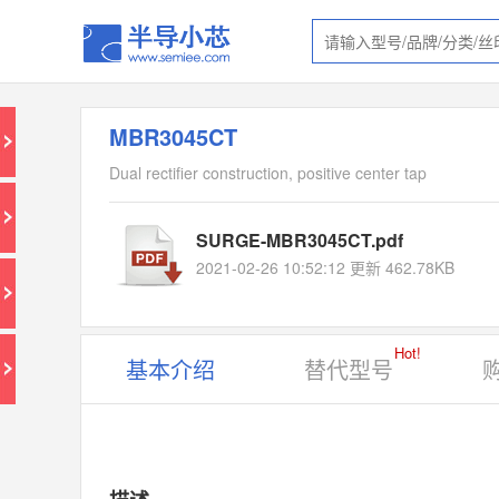
MBR3045CT
Dual rectifier construction, positive center tap
SURGE-MBR3045CT.pdf
2021-02-26 10:52:12 更新 462.78KB
Hot!
基本介绍
替代型号