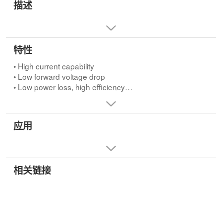
描述
特性
• High current capability
• Low forward voltage drop
• Low power loss, high efficiency
• High surge capability
• High temperature soldering guaranteed 260°C
/10seconds, 0.25"(6.35mm)from case.
应用
相关链接