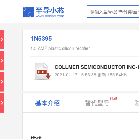
1N5395
1.5 AMP plastic silicon rectifier
COLLMER SEMICONDUCTOR INC-1
2021-01-17 16:53:38 更新 155.54KB
Hot!
基本介绍
替代型号