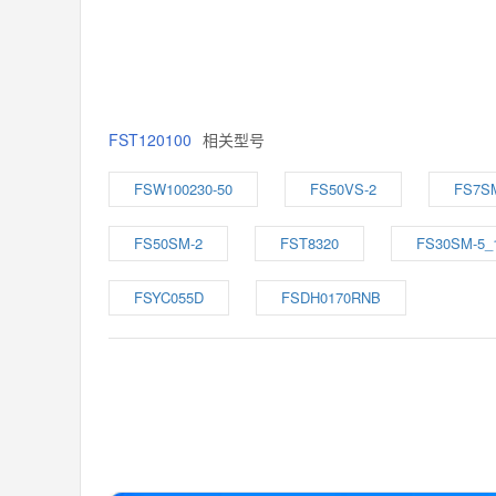
FST120100
相关型号
FSW100230-50
FS50VS-2
FS7S
FS50SM-2
FST8320
FS30SM-5_
FSYC055D
FSDH0170RNB