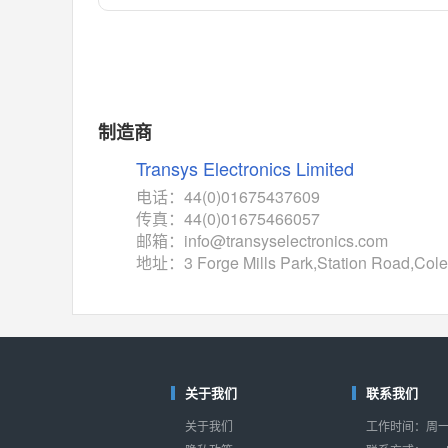
对比
相同功能
相似度 55%
MAX14762
(美信-Maxim)
对比
相同功能
相似度 55%
MAX14760
(美信-Maxim)
制造商
对比
相同功能
相似度 53%
Transys Electronics Limited
M74HC4852
(意法-ST)
电话：44(0)01675437609
对比
传真：44(0)01675466057
相同功能
相似度 52%
邮箱：info@transyselectronics.com
TC4052BF
(东芝-Toshiba)
地址：3 Forge Mills Park,Station Road,Coles
对比
相同功能
相似度 50%
TC4052BFT
(东芝-Toshiba)
对比
相同功能
相似度 50%
ISL54233
(瑞萨-Renesas)
关于我们
联系我们
对比
相同功能
相似度 49%
关于我们
工作时间：周一至