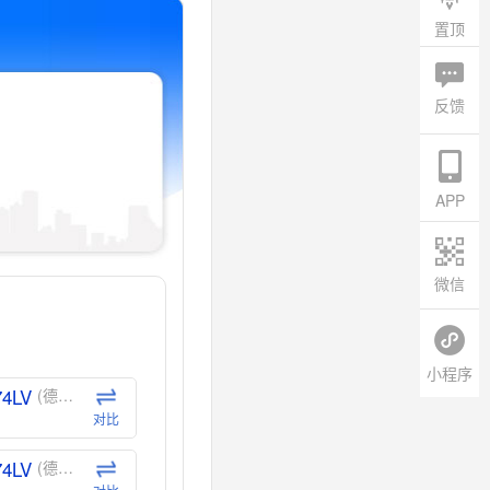
置顶
反馈
APP
微信
小程序
74LV
(德州仪器-TI)
对比
74LV
(德州仪器-TI)