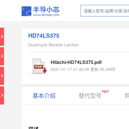
HD74LS375
Quadruple Bistable Latches
Hitachi-HD74LS375.pdf
2021-01-17 21:40:38 更新 65.00KB
Hot!
基本介绍
替代型号