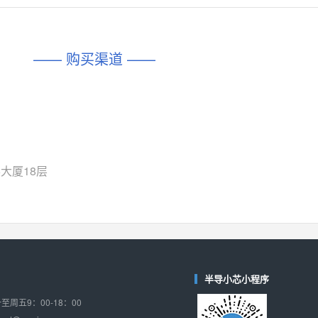
对比
相同功能
相似度 45%
相同功能
相似度 62%
DIO1567
CD74HC4054HCC
(帝奥微-Dioo)
—— 购买渠道 ——
对比
相同功能
相似度 44%
相同功能
相似度 62%
SGM6505
(圣邦微-SGM)
对比
相同功能
相似度 38%
TPW3157A
(思瑞浦-3PEAK)
对比
相同功能
相似度 37%
大厦18层
TPW3221
(思瑞浦-3PEAK)
对比
相同功能
相似度 37%
CD4052
(思扬微-Siyom)
对比
相同功能
相似度 35%
SGM7232
(圣邦微-SGM)
半导小芯小程序
对比
相同功能
相似度 35%
周五9：00-18：00