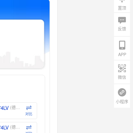
置顶
反馈
APP
微信
小程序
74LV
(德州仪器-TI)
对比
74LV
(德州仪器-TI)