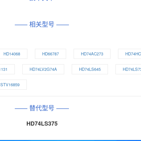
—— 相关型号 ——
HD14068
HD66787
HD74AC273
HD74HC
1131
HD74LV2G74A
HD74LS645
HD74LS7
STV16859
—— 替代型号 ——
HD74LS375