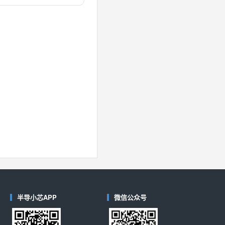
对比
40
(德州仪器-TI)
对比
半导小芯APP
微信公众号