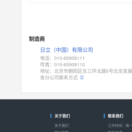
对比
相同功能
相似度 55%
MAX14762
(美信-Maxim)
对比
相同功能
相似度 55%
MAX14760
(美信-Maxim)
制造商
对比
相同功能
相似度 53%
日立（中国）有限公司
M74HC4852
(意法-ST)
电话：010-65908111
对比
传真：010-65908110
相同功能
相似度 52%
地址：北京市朝阳区东三环北路5号北京发展
TC4052BF
(东芝-Toshiba)
各分公司联系方式
对比
相同功能
相似度 50%
TC4052BFT
(东芝-Toshiba)
对比
相同功能
相似度 50%
ISL54233
(瑞萨-Renesas)
关于我们
联系我们
对比
相同功能
相似度 49%
关于我们
工作时间：周一至