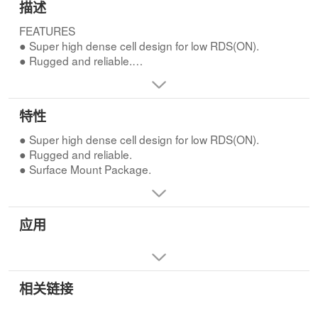
描述
FEATURES
● Super high dense cell design for low RDS(ON).
● Rugged and reliable.
● Surface Mount Package.
特性
● Super high dense cell design for low RDS(ON).
● Rugged and reliable.
● Surface Mount Package.
应用
相关链接