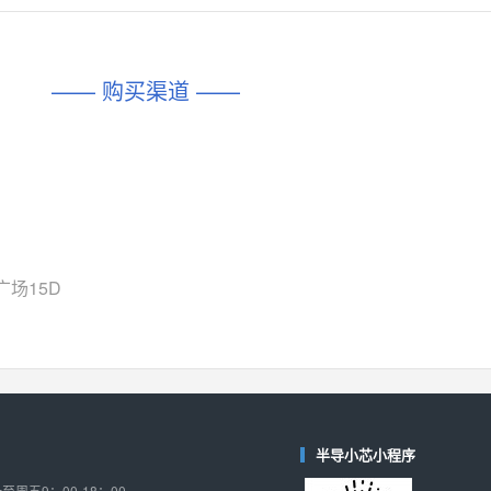
对比
相同功能
相似度 45%
相同功能
相似度 62%
DIO1567
CD74HC4054HCC
(帝奥微-Dioo)
—— 购买渠道 ——
对比
相同功能
相似度 44%
相同功能
相似度 62%
SGM6505
(圣邦微-SGM)
对比
相同功能
相似度 38%
TPW3157A
(思瑞浦-3PEAK)
对比
相同功能
相似度 37%
TPW3221
(思瑞浦-3PEAK)
场15D
对比
相同功能
相似度 37%
CD4052
(思扬微-Siyom)
对比
相同功能
相似度 35%
SGM7232
(圣邦微-SGM)
对比
半导小芯小程序
相同功能
相似度 35%
周五9：00-18：00