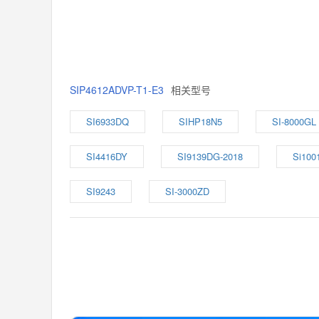
SIP4612ADVP-T1-E3
相关型号
SI6933DQ
SIHP18N5
SI-8000GL
SI4416DY
SI9139DG-2018
Si100
SI9243
SI-3000ZD