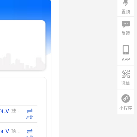
置顶
反馈
APP
微信
小程序
74LV
(德州仪器-TI)
对比
74LV
(德州仪器-TI)