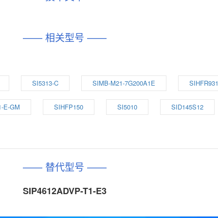
—— 相关型号 ——
SI5313-C
SIMB-M21-7G200A1E
SIHFR931
1-E-GM
SIHFP150
SI5010
SID145S12
—— 替代型号 ——
SIP4612ADVP-T1-E3