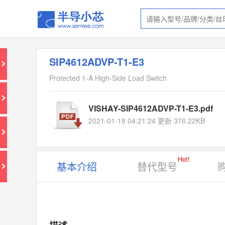
SIP4612ADVP-T1-E3
Protected 1-A High-Side Load Switch
VISHAY-SIP4612ADVP-T1-E3.pdf
2021-01-18 04:21:24 更新 376.22KB
Hot!
基本介绍
替代型号