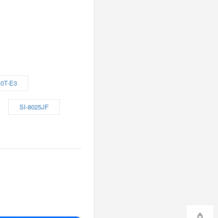
0T-E3
SI-8025JF