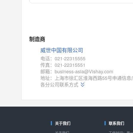
对比
相同功能
相似度 55%
MAX14762
(美信-Maxim)
对比
相同功能
相似度 55%
MAX14760
(美信-Maxim)
制造商
对比
相同功能
相似度 53%
威世中国有限公司
M74HC4852
(意法-ST)
电话：021-22315555
对比
传真：021-22315551
相同功能
相似度 52%
邮箱：business-asia@Vishay.com
TC4052BF
(东芝-Toshiba)
地址：上海市徐汇区淮海西路55号申通信息广
对比
各分公司联系方式
相同功能
相似度 50%
TC4052BFT
(东芝-Toshiba)
对比
相同功能
相似度 50%
ISL54233
(瑞萨-Renesas)
对比
关于我们
联系我们
相同功能
相似度 49%
关于我们
工作时间：周一至