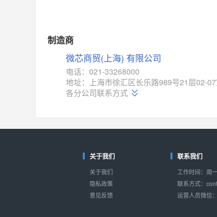
MAX14762
(美信-Maxim)
对比
相同功能
相似度 55%
MAX14760
(美信-Maxim)
制造商
对比
相同功能
相似度 53%
微芯商贸(上海) 有限公司
M74HC4852
(意法-ST)
电话：021-33268000
对比
地址：上海市徐汇区长乐路989号21层02-0
相同功能
相似度 52%
各分公司联系方式
TC4052BF
(东芝-Toshiba)
对比
相同功能
相似度 50%
TC4052BFT
(东芝-Toshiba)
对比
相同功能
相似度 50%
关于我们
联系我们
ISL54233
(瑞萨-Renesas)
关于我们
工作时间：周一至
对比
相同功能
相似度 49%
隐私政策
联系方式：conta
意见反馈
运营人员微信：s
ADG784
(亚德诺-ADI)
对比
相同功能
相似度 49%