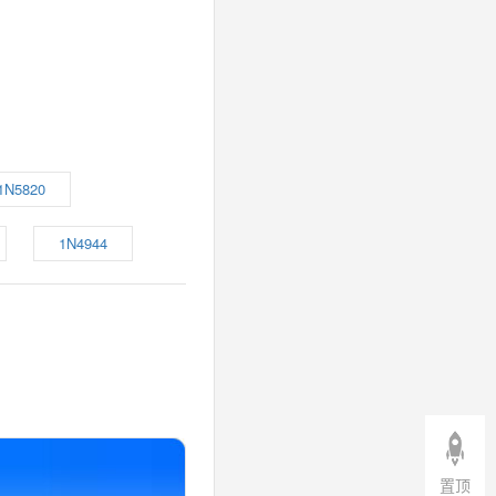
1N5820
1N4944
置顶