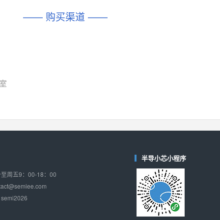
DIO1567
CD74HC4054HCC
(帝奥微-Dioo)
—— 购买渠道 ——
对比
相同功能
相似度 44%
相同功能
相似度 62%
SGM6505
(圣邦微-SGM)
对比
相同功能
相似度 38%
TPW3157A
(思瑞浦-3PEAK)
对比
7室
相同功能
相似度 37%
TPW3221
(思瑞浦-3PEAK)
对比
相同功能
相似度 37%
CD4052
(思扬微-Siyom)
对比
相同功能
相似度 35%
半导小芯小程序
SGM7232
(圣邦微-SGM)
周五9：00-18：00
对比
相同功能
相似度 35%
ct@semiee.com
emi2026
SGM48753
(圣邦微-SGM)
对比
相同功能
相似度 35%