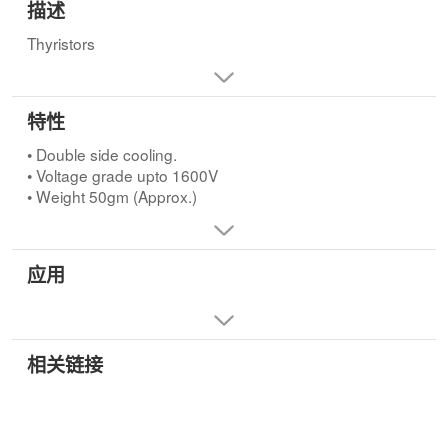
描述
Thyristors
特性
• Double side cooling.
• Voltage grade upto 1600V
• Weight 50gm (Approx.)
应用
相关链接