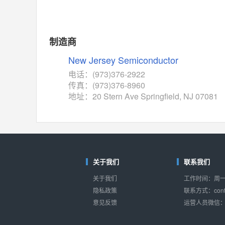
MAX14762
(美信-Maxim)
对比
相同功能
相似度 55%
MAX14760
(美信-Maxim)
制造商
对比
相同功能
相似度 53%
New Jersey Semiconductor
M74HC4852
(意法-ST)
电话：(973)376-2922
对比
传真：(973)376-8960
相同功能
相似度 52%
地址：20 Stern Ave Springfield, NJ 07081
TC4052BF
(东芝-Toshiba)
对比
相同功能
相似度 50%
TC4052BFT
(东芝-Toshiba)
对比
相同功能
相似度 50%
关于我们
联系我们
ISL54233
(瑞萨-Renesas)
关于我们
工作时间：周一至
对比
相同功能
相似度 49%
隐私政策
联系方式：conta
意见反馈
运营人员微信：s
ADG784
(亚德诺-ADI)
对比
相同功能
相似度 49%