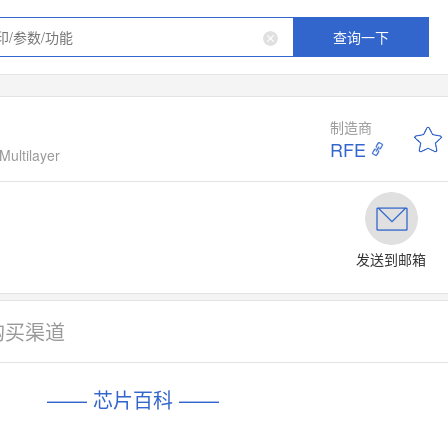
查询一下
制造商
RFE
ultilayer
发送到邮箱
购买渠道
—— 芯片百科 ——