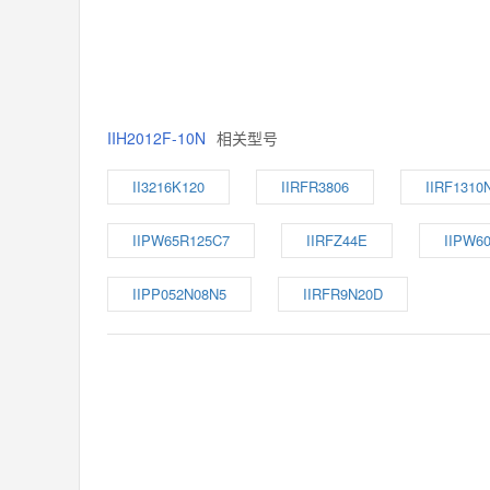
IIH2012F-10N
相关型号
II3216K120
IIRFR3806
IIRF1310
IIPW65R125C7
IIRFZ44E
IIPW6
IIPP052N08N5
IIRFR9N20D