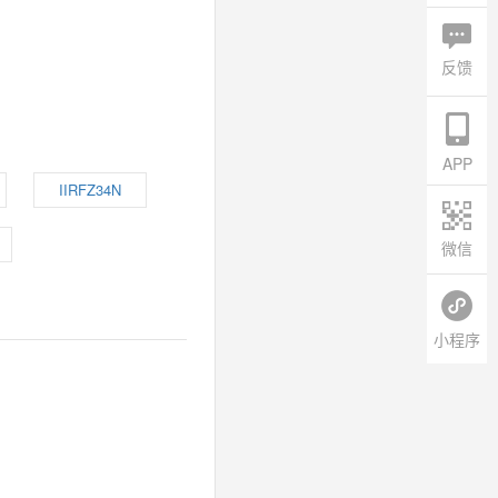
反馈
APP
IIRFZ34N
微信
小程序