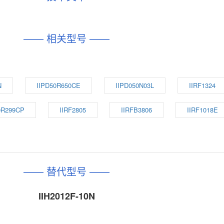
—— 相关型号 ——
N
IIPD50R650CE
IIPD050N03L
IIRF1324
0R299CP
IIRF2805
IIRFB3806
IIRF1018E
—— 替代型号 ——
IIH2012F-10N