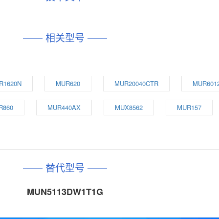
—— 相关型号 ——
R1620N
MUR620
MUR20040CTR
MUR601
R860
MUR440AX
MUX8562
MUR157
—— 替代型号 ——
MUN5113DW1T1G