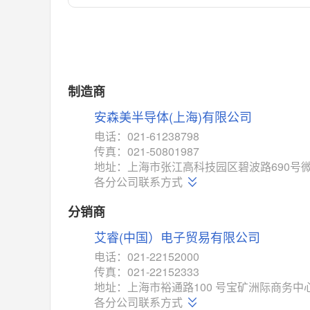
对比
相同功能
相似度 55%
MAX14762
(美信-Maxim)
对比
相同功能
相似度 55%
MAX14760
(美信-Maxim)
制造商
对比
相同功能
相似度 53%
安森美半导体(上海)有限公司
M74HC4852
(意法-ST)
电话：021-61238798
对比
传真：021-50801987
相同功能
相似度 52%
地址：上海市张江高科技园区碧波路690号微
TC4052BF
(东芝-Toshiba)
各分公司联系方式
对比
相同功能
相似度 50%
分销商
TC4052BFT
(东芝-Toshiba)
艾睿(中国）电子贸易有限公司
对比
相同功能
相似度 50%
电话：021-22152000
ISL54233
(瑞萨-Renesas)
传真：021-22152333
对比
地址：上海市裕通路100 号宝矿洲际商务中心
相同功能
相似度 49%
各分公司联系方式