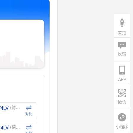
置顶
反馈
APP
微信
74LV
(德州仪器-TI)
对比
小程序
74LV
(德州仪器-TI)