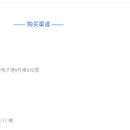
对比
相同功能
相似度 45%
相同功能
相似度 62%
DIO1567
CD74HC4054HCC
(帝奥微-Dioo)
—— 购买渠道 ——
对比
相同功能
相似度 44%
相同功能
相似度 62%
SGM6505
(圣邦微-SGM)
对比
相同功能
相似度 38%
TPW3157A
(思瑞浦-3PEAK)
对比
相同功能
相似度 37%
电子港8号楼202室
TPW3221
(思瑞浦-3PEAK)
对比
相同功能
相似度 37%
CD4052
(思扬微-Siyom)
对比
相同功能
相似度 35%
SGM7232
(圣邦微-SGM)
对比
11 楼
相同功能
相似度 35%