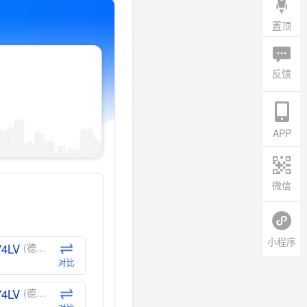
置顶
反馈
APP
微信
小程序
74LV
(德州仪器-TI)
对比
74LV
(德州仪器-TI)