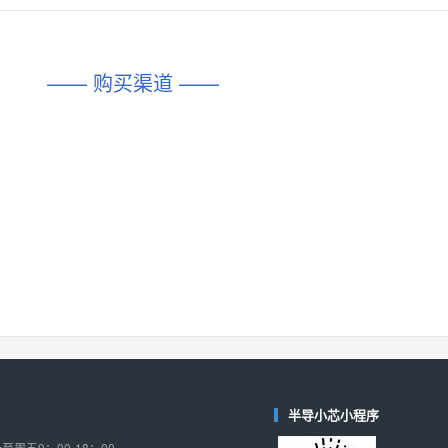
对比
相同功能
相似度 45%
相同功能
相似度 62%
DIO1567
CD74HC4054HCC
(帝奥微-Dioo)
—— 购买渠道 ——
对比
相同功能
相似度 44%
相同功能
相似度 62%
SGM6505
(圣邦微-SGM)
对比
相同功能
相似度 38%
TPW3157A
(思瑞浦-3PEAK)
对比
相同功能
相似度 37%
TPW3221
(思瑞浦-3PEAK)
对比
相同功能
相似度 37%
CD4052
(思扬微-Siyom)
对比
相同功能
相似度 35%
SGM7232
(圣邦微-SGM)
对比
半导小芯小程序
相同功能
相似度 35%
周五9：00-18：00