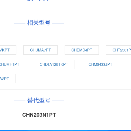
—— 相关型号 ——
4VKPT
CHUMA7PT
CHEMD4PT
CHT2301
CHUMH1PT
CHDTA125TKPT
CHM8433JPT
A2PT
—— 替代型号 ——
CHN203N1PT