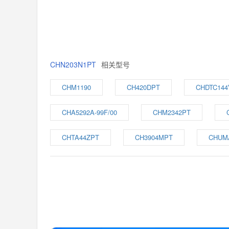
CHN203N1PT
相关型号
CHM1190
CH420DPT
CHDTC14
CHA5292A-99F/00
CHM2342PT
CHTA44ZPT
CH3904MPT
CHUM