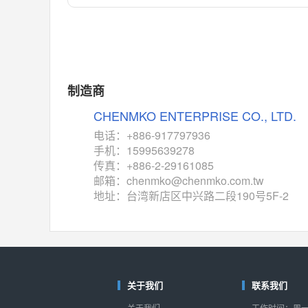
对比
相同功能
相似度 55%
MAX14762
(美信-Maxim)
对比
相同功能
相似度 55%
MAX14760
(美信-Maxim)
制造商
对比
相同功能
相似度 53%
CHENMKO ENTERPRISE CO., LTD.
M74HC4852
(意法-ST)
电话：+886-917797936
对比
手机：15995639278
相同功能
相似度 52%
传真：+886-2-29161085
TC4052BF
(东芝-Toshiba)
邮箱：chenmko@chenmko.com.tw
对比
地址：台湾新店区中兴路二段190号5F-2
相同功能
相似度 50%
TC4052BFT
(东芝-Toshiba)
对比
相同功能
相似度 50%
ISL54233
(瑞萨-Renesas)
对比
关于我们
联系我们
相同功能
相似度 49%
关于我们
工作时间：周一至