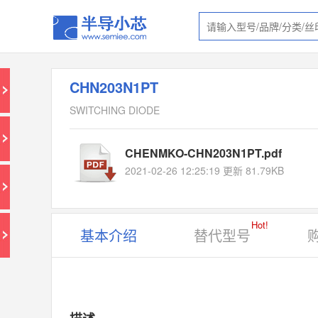
CHN203N1PT
SWITCHING DIODE
CHENMKO-CHN203N1PT.pdf
2021-02-26 12:25:19 更新 81.79KB
Hot!
基本介绍
替代型号