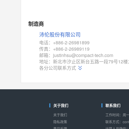
MAX14762
(美信-Maxim)
对比
相同功能
相似度 55%
MAX14760
(美信-Maxim)
制造商
对比
相同功能
相似度 53%
沛伦股份有限公司
M74HC4852
(意法-ST)
电话：+886-2-26981899
对比
传真：+886-2-26989119
相同功能
相似度 52%
邮箱：justinhsu@compact-tech.com
TC4052BF
(东芝-Toshiba)
地址：新北巿汐止区新台五路一段79号12楼
对比
各分公司联系方式
相同功能
相似度 50%
TC4052BFT
(东芝-Toshiba)
对比
相同功能
相似度 50%
ISL54233
(瑞萨-Renesas)
对比
关于我们
联系我们
相同功能
相似度 49%
关于我们
工作时间：周一至
ADG784
(亚德诺-ADI)
隐私政策
联系方式：conta
对比
相同功能
相似度 49%
意见反馈
运营人员微信：s