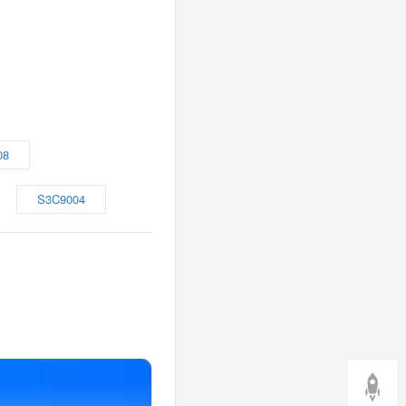
08
S3C9004