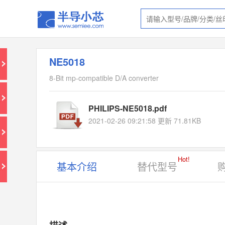
NE5018
8-Bit mp-compatible D/A converter
PHILIPS-NE5018.pdf
2021-02-26 09:21:58 更新 71.81KB
Hot!
基本介绍
替代型号