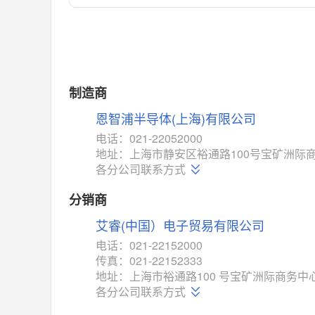
对比
相同功能
相似度 55%
MAX14762
(美信-Maxim)
对比
相同功能
相似度 55%
MAX14760
(美信-Maxim)
制造商
对比
相同功能
相似度 53%
恩智浦半导体(上海)有限公司
M74HC4852
(意法-ST)
电话：021-22052000
对比
地址：上海市静安区裕通路100号宝矿洲际商务
相同功能
相似度 52%
各分公司联系方式
TC4052BF
(东芝-Toshiba)
对比
分销商
相同功能
相似度 50%
艾睿(中国）电子贸易有限公司
TC4052BFT
(东芝-Toshiba)
对比
电话：021-22152000
相同功能
相似度 50%
传真：021-22152333
ISL54233
(瑞萨-Renesas)
地址：上海市裕通路100 号宝矿洲际商务中心
对比
各分公司联系方式
相同功能
相似度 49%