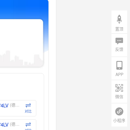
置顶
反馈
APP
微信
74LV
(德州仪器-TI)
对比
小程序
74LV
(德州仪器-TI)