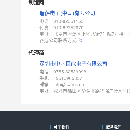
MAX14760
(美信-Maxim)
制造商
对比
相同功能
相似度 53%
瑞萨电子(中国)有限公司
M74HC4852
(意法-ST)
电话：010-82351155
对比
传真：010-82357679
相同功能
相似度 52%
地址：北京市海淀区上地八街7号院7号楼1层10
TC4052BF
(东芝-Toshiba)
各分公司联系方式
对比
相同功能
相似度 50%
代理商
TC4052BFT
(东芝-Toshiba)
深圳市中芯巨能电子有限公司
对比
相同功能
相似度 50%
电话：0755-82539998
ISL54233
(瑞萨-Renesas)
手机：19513905357
对比
邮箱：info@icanic.cn
相同功能
相似度 49%
地址：深圳市福田区华强北路华强广场A座1
ADG784
(亚德诺-ADI)
对比
相同功能
相似度 49%
74VHC405274VHC4
(东芝-Toshiba)
对比
相同功能
相似度 46%
关于我们
联系我们