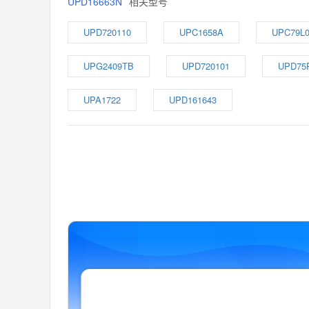
UPD16663N
相关型号
UPD720110
UPC1658A
UPC79L
UPG2409TB
UPD720101
UPD75
UPA1722
UPD161643