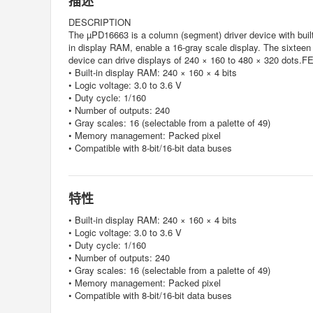
描述
DESCRIPTION
The µPD16663 is a column (segment) driver device with built-i
in display RAM, enable a 16-gray scale display. The sixteen
device can drive displays of 240 × 160 to 480 × 320 dots
• Built-in display RAM: 240 × 160 × 4 bits
• Logic voltage: 3.0 to 3.6 V
• Duty cycle: 1/160
• Number of outputs: 240
• Gray scales: 16 (selectable from a palette of 49)
• Memory management: Packed pixel
• Compatible with 8-bit/16-bit data buses
特性
• Built-in display RAM: 240 × 160 × 4 bits
• Logic voltage: 3.0 to 3.6 V
• Duty cycle: 1/160
• Number of outputs: 240
• Gray scales: 16 (selectable from a palette of 49)
• Memory management: Packed pixel
• Compatible with 8-bit/16-bit data buses