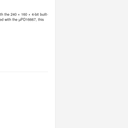
h the 240 × 160 × 4-bit built-
ned with the µPD16667, this