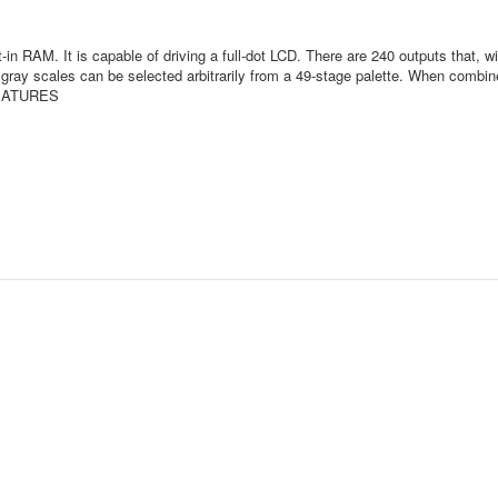
n RAM. It is capable of driving a full-dot LCD. There are 240 outputs that, wit
 gray scales can be selected arbitrarily from a 49-stage palette. When combi
.FEATURES