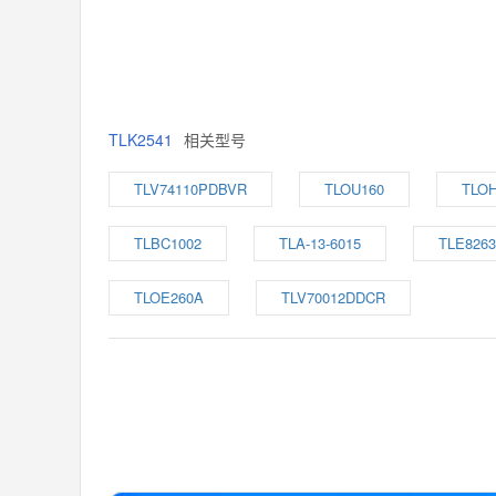
TLK2541
相关型号
TLV74110PDBVR
TLOU160
TLOH
TLBC1002
TLA-13-6015
TLE8263
TLOE260A
TLV70012DDCR