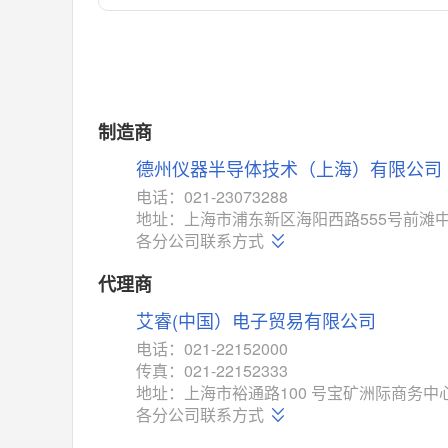
对比
相同功能
相似度 55%
MAX14762
(美信-Maxim)
对比
相同功能
相似度 55%
MAX14760
(美信-Maxim)
制造商
对比
相同功能
相似度 53%
德州仪器半导体技术（上海）有限公司
M74HC4852
(意法-ST)
电话：021-23073288
对比
地址：上海市浦东新区海阳西路555号前滩中
相同功能
相似度 52%
各分公司联系方式
TC4052BF
(东芝-Toshiba)
对比
代理商
相同功能
相似度 50%
艾睿(中国）电子贸易有限公司
TC4052BFT
(东芝-Toshiba)
对比
电话：021-22152000
相同功能
相似度 50%
传真：021-22152333
ISL54233
(瑞萨-Renesas)
地址：上海市裕通路100 号宝矿洲际商务中心
对比
各分公司联系方式
相同功能
相似度 49%