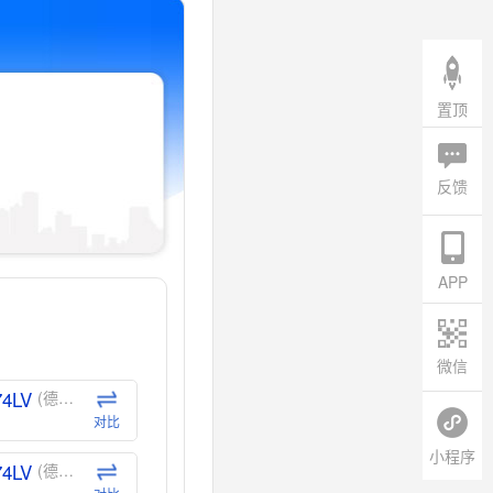
置顶
反馈
APP
微信
74LV
(德州仪器-TI)
对比
小程序
74LV
(德州仪器-TI)