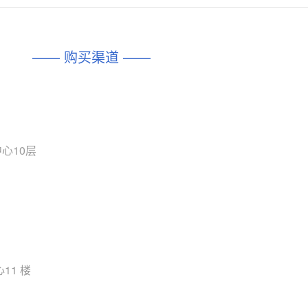
对比
相同功能
相似度 45%
相同功能
相似度 62%
DIO1567
CD74HC4054HCC
(帝奥微-Dioo)
—— 购买渠道 ——
对比
相同功能
相似度 44%
相同功能
相似度 62%
SGM6505
(圣邦微-SGM)
对比
相同功能
相似度 38%
TPW3157A
(思瑞浦-3PEAK)
对比
心10层
相同功能
相似度 37%
TPW3221
(思瑞浦-3PEAK)
对比
相同功能
相似度 37%
CD4052
(思扬微-Siyom)
对比
相同功能
相似度 35%
SGM7232
(圣邦微-SGM)
11 楼
对比
相同功能
相似度 35%