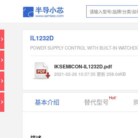
IL1232D
POWER SUPPLY CONTROL WITH BUILT-IN WATCHD
IKSEMICON-IL1232D.pdf
2021-02-26 10:37:35 更新 258.04KB
Hot!
基本介绍
替代型号