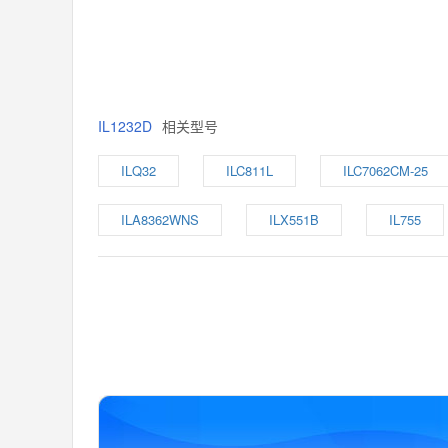
IL1232D
相关型号
ILQ32
ILC811L
ILC7062CM-25
ILA8362WNS
ILX551B
IL755