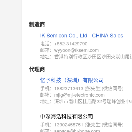
MAX14762
(美信-Maxim)
对比
相同功能
相似度 55%
MAX14760
(美信-Maxim)
制造商
对比
相同功能
相似度 53%
IK Semicon Co., Ltd - CHINA Sales
M74HC4852
(意法-ST)
电话：+852-31429790
对比
邮箱：wyyoon@iksemi.com
相同功能
相似度 52%
地址：香港特别行政区沙田区沙田火炭山尾街3
TC4052BF
(东芝-Toshiba)
对比
代理商
相同功能
相似度 50%
忆予科技（深圳）有限公司
TC4052BFT
(东芝-Toshiba)
对比
手机：18823713613 (彭先生)(微信同号)
相同功能
相似度 50%
邮箱：mjig@mj-electronic.com
ISL54233
(瑞萨-Renesas)
地址：深圳市南山区桂庙路22号瑞峰创业中
对比
相同功能
相似度 49%
中深海浩科技有限公司
ADG784
(亚德诺-ADI)
手机：13902458751 (张先生)(微信同号)
对比
相同功能
相似度 49%
邮箱：service@hi-hone.com