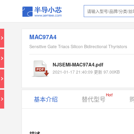
MAC97A4
Sensitive Gate Triacs Silicon Bidirectional Thyristors
NJSEMI-MAC97A4.pdf
2021-01-17 21:40:09 更新 97.00KB
Hot!
基本介绍
替代型号