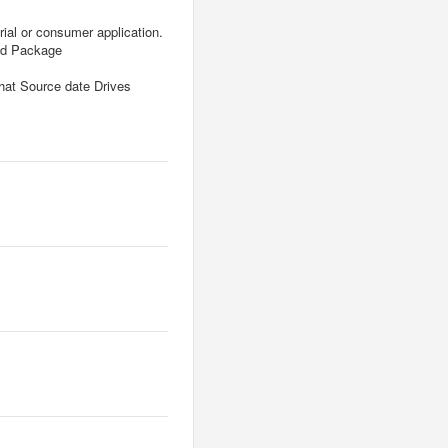
al or consumer application.
ded Package
that Source date Drives