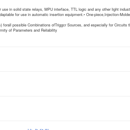
n solid state relays, MPU interface, TTL logic and any other light industri
daptable for use in automatic insertion equipment.• One-piece,Injection-Mol
) forall possible Combinations ofTriggcr Sources, and especially for Circuits 
mity of Parameters and Reliability