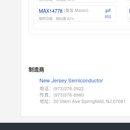
MAX14778
(美信-Maxim)
对比
相同功能
相似度 62%
ADG1439
(亚德诺-ADI)
对比
相同功能
相似度 55%
MAX14762
(美信-Maxim)
对比
相同功能
相似度 55%
MAX14760
(美信-Maxim)
制造商
对比
相同功能
相似度 53%
New Jersey Semiconductor
M74HC4852
(意法-ST)
电话：(973)376-2922
对比
传真：(973)376-8960
相同功能
相似度 52%
地址：20 Stern Ave Springfield, NJ 07081
TC4052BF
(东芝-Toshiba)
对比
相同功能
相似度 50%
TC4052BFT
(东芝-Toshiba)