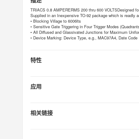
描述
TRIACS 0.8 AMPERERMS 200 thru 600 VOLTSDesigned for use i
Supplied in an Inexpensive TO-92 package which is readly a
• Blocking Village to 6006lts
• Sensitive Gate Triggering in Four Trigger Modes (Quadrants
• All Diffused and Glassivated Junctions for Maximum Unifor
• Device Marking: Device Type, e.g., MAC97A4, Date Code
特性
应用
相关链接