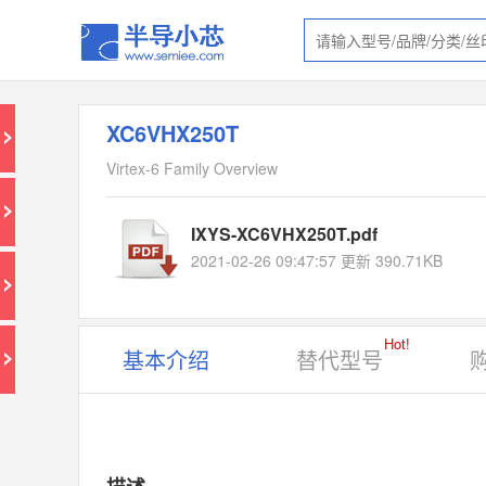
XC6VHX250T
Virtex-6 Family Overview
IXYS-XC6VHX250T.pdf
2021-02-26 09:47:57 更新 390.71KB
Hot!
基本介绍
替代型号