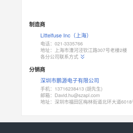
制造商
Littelfuse Inc（上海）
电话：021-3335766
地址：上海市漕河泾钦江路307号老楼2楼
各分公司联系方式
分销商
深圳市鹏源电子有限公司
手机：13716238413 (胡先生)
邮箱：David.hu@szapl.com
地址：深圳市福田区梅林街道北环大道6018