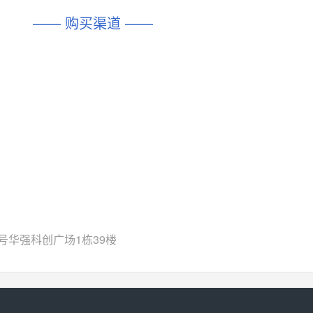
—— 购买渠道 ——
号华强科创广场1栋39楼