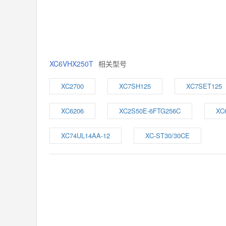
XC6VHX250T
相关型号
XC2700
XC7SH125
XC7SET125
XC6206
XC2S50E-6FTG256C
XC
XC74UL14AA-12
XC-ST30/30CE