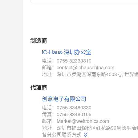
对比
相同功能
相似度 55%
MAX14762
(美信-Maxim)
对比
相同功能
相似度 55%
MAX14760
(美信-Maxim)
制造商
对比
相同功能
相似度 53%
iC-Haus-深圳办公室
M74HC4852
(意法-ST)
电话：0755-82333310
对比
邮箱：contact@ichauschina.com
相同功能
相似度 52%
地址：深圳市罗湖区深南东路4003号, 世界
TC4052BF
(东芝-Toshiba)
对比
代理商
相同功能
相似度 50%
创意电子有限公司
TC4052BFT
(东芝-Toshiba)
对比
电话：0755-83480330
相同功能
相似度 50%
传真：0755-83480105
ISL54233
(瑞萨-Renesas)
邮箱：Market@weltronics.com
对比
地址：深圳市福田保税区红花路99号长平商务大厦
相同功能
相似度 49%
各分公司联系方式