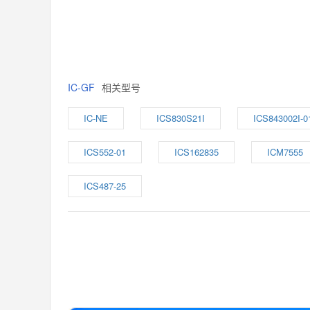
IC-GF
相关型号
IC-NE
ICS830S21I
ICS843002I-0
ICS552-01
ICS162835
ICM7555
ICS487-25