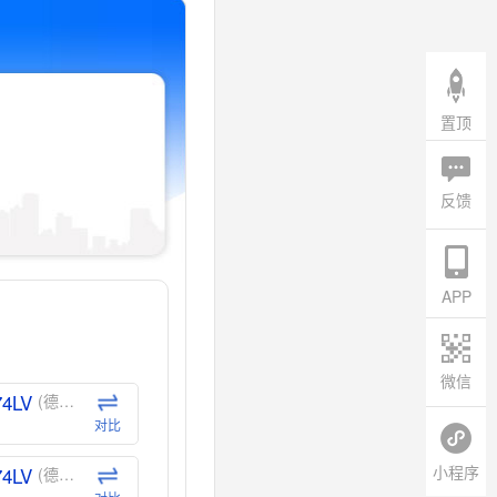
置顶
反馈
APP
微信
74LV
(德州仪器-TI)
对比
小程序
74LV
(德州仪器-TI)