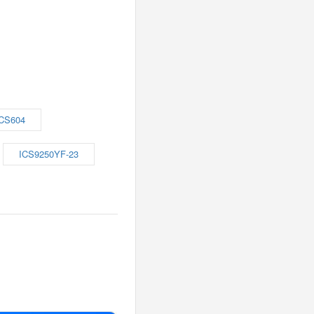
ICS604
ICS9250YF-23