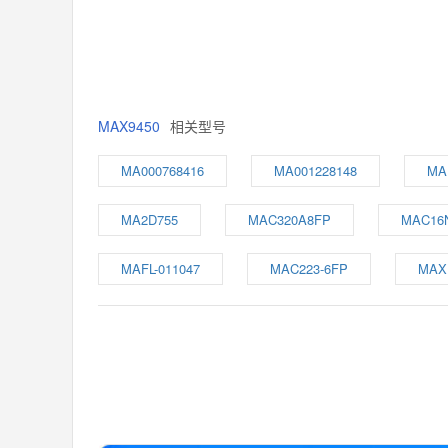
MAX9450
相关型号
MA000768416
MA001228148
MA
MA2D755
MAC320A8FP
MAC16
MAFL-011047
MAC223-6FP
MAX