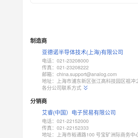
对比
相同功能
相似度 55%
MAX14762
(美信-Maxim)
对比
相同功能
相似度 55%
MAX14760
(美信-Maxim)
制造商
对比
相同功能
相似度 53%
亚德诺半导体技术(上海)有限公司
M74HC4852
(意法-ST)
电话：021-23208000
对比
传真：021-23208222
相同功能
相似度 52%
邮箱：china.support@analog.com
TC4052BF
(东芝-Toshiba)
地址：上海市浦东新区张江高科技园区祖冲之
对比
各分公司联系方式
相同功能
相似度 50%
TC4052BFT
(东芝-Toshiba)
分销商
对比
相同功能
相似度 50%
艾睿(中国）电子贸易有限公司
ISL54233
(瑞萨-Renesas)
电话：021-22152000
对比
传真：021-22152333
相同功能
相似度 49%
地址：上海市裕通路100 号宝矿洲际商务中心